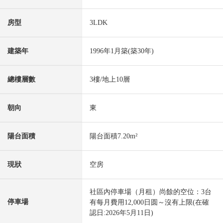
房型
3LDK
建築年
1996年1月築(築30年)
總樓層數
3樓/地上10層
朝向
東
陽台面積
陽台面積7.20m²
現狀
空房
社區內停車場（月租）尚餘的空位：3台
停車場
有每月費用12,000日圆～沒有上限(在確
認日:2026年5月11日)