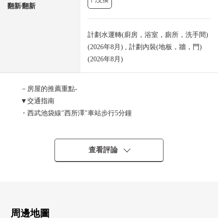
門交換
翻新⁄翻新
計劃水運轉(廚房，浴室，廁所，洗手間)
(2026年8月) , 計劃內裝(地板，牆，門)
(2026年8月)
－房屋的推薦重點-
▼交通指南
・西武池袋線"西所澤"車站步行5分鐘
・西武池袋線、西武新宿線"所澤"車站步行20分鐘
▼Mansion的特徴
查看評論
・184戶大的地方自治團體
・防盜門附帶的公寓
・到車站作為Flat的路程步行5分鐘的位置
・寵物飼養可(有細則)
周邊地圖