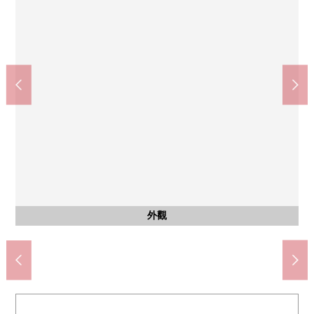
Lawson西所澤2丁目商店(約300m)
鬆本清西所澤商店(約250m)
所澤市立所澤小學(約990m)
所澤市立所澤中學(約900m)
西友西所澤商店(約90m)
公共汽車
公共汽車
其他當地
停車場
外觀
客廳
客廳
客廳
客廳
廚房
廚房
洗臉
洗臉
室內
室內
室內
收納
室內
室內
室內
收納
室內
室內
室內
收納
廁所
陽台
陽台
風景
入口
其他
外觀
室內
外觀