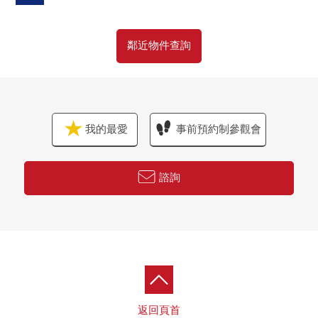
・House清洗
▼周邊環境
鄰近物件查詢
・到西友西所澤商店步行2分鐘(約90m)
・到Lawson西所澤2丁目商店步行4分鐘(約300m)
■ 從負責人一句話━━━━━━━━━・・・・・
我的最愛
事前預約制參觀會
○ 也把周邊環境以及周邊設施合起來，不僅本房屋而且，
做向導吧。
○ 購買時的各項費用、月的償還計劃製作資金計劃書。
諮詢
○ 也一共接受移動(重新購買)需討論。
○ 想要參觀的顧客敬請垂詢到負責早熟。
返回頁首