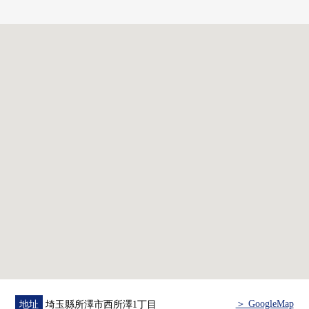
▼房間的特徴
・家務流跡線被想的容易使用的房型
・安靜的氣氛的和式房間
▼設備
・有一邊烹調，一邊能享受會話的凈水器的開放式廚房
・附帶也便於雨的日的洗衣的浴室烘乾機
・在廁所，附帶舒適的溫水衝洗馬桶座
・鞋櫃有
・所有房間收納有
・附帶來客時便利的TV監視器的內部對講機
▼翻新內容(打算在2026年8月下旬完成)
・全天花板牆Cross換貼
・地板·層瓷磚上貼
・門、門口收納、組合廚房、盥洗台交換
・整體衛浴·廁所、照明器具、開關
配電板、洗衣麵包、洗衣栓交換
＞ GoogleMap
地址
埼玉縣所澤市西所澤1丁目