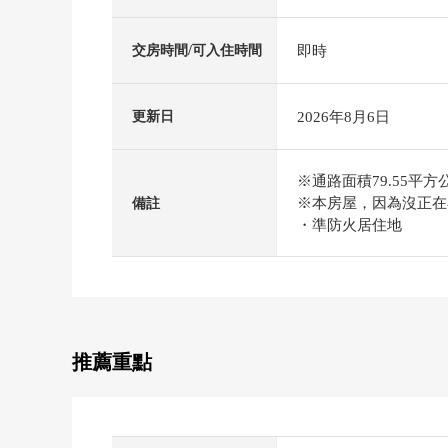
即時
交房時間/可入住時間
2026年8月6日
更新日
※通路面積79.55平方公
※本房屋，因為沒正在
備註
・準防火居住地
推薦重點