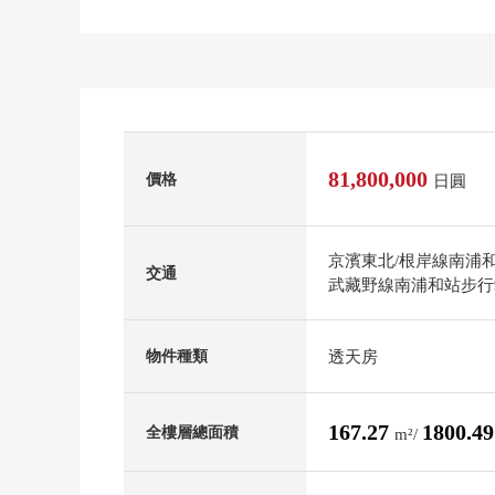
81,800,000
價格
日圓
京濱東北/根岸線南浦
交通
武藏野線南浦和站步行
透天房
物件種類
167.27
1800.4
全樓層總面積
m²/