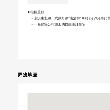
■ 推薦重點━━━━━━━━━━━━━━━・・・・
○ 京浜東北線、武藏野線"南浦和"車站步行9分鐘的
○ 一條建築公司施工的自由設計住宅
○ 汽車空間1台分鐘有(依靠車型)
○ 在步行5分鐘的範圍以內生活便利設施有
■ 翻新內容(2019年9月完畢已經)━━━━━━━━
○ Cross換貼(所有房間)
○ 草席面替換
○ 盥洗台交換(2樓部分)
○ 空調NEW裝設(客餐廳.2樓所有房間)
周邊地圖