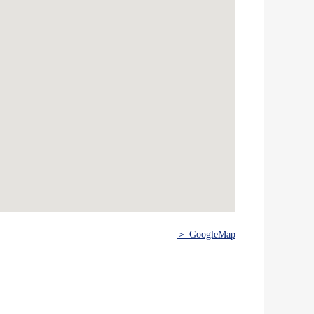
＞ GoogleMap