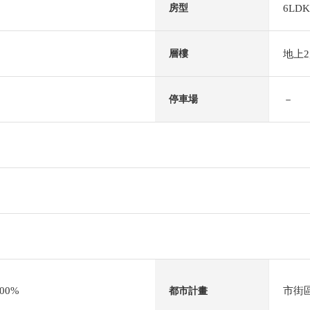
6LDK
房型
地上
層樓
－
停車場
00%
市街
都市計畫