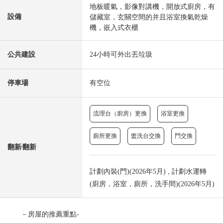
地板暖氣，影像對講機，開放式廚房，有
設備
儲藏室，玄關空間的并且浴室換氣乾燥
機，嵌入式衣櫃
公共建設
24小時可外出丟垃圾
停車場
有空位
流理台（廚房）更換
浴室更換
廁所更換
盥洗台交換
門交換
翻新⁄翻新
計劃內裝(門)(2026年5月) , 計劃水運轉
(廚房，浴室，廁所，洗手間)(2026年5月)
－房屋的推薦重點-