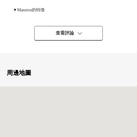
▼Mansion的特徴
・野村不動產株式會社開發商的"Proud"系列
・有可飼養寵物（有規定），寵物足洗場
・作為24小時都可以外出丟垃圾的Mansion
查看評論
▼房間的特徴
・有舒適的約16.9張塌塌米LDK
・陽光關於朝南良好
・防止跌倒的Flat層
周邊地圖
▼設備
・與家族的會話興奮起來的開放式廚房
・1具一下子切洗滌槽周圍，出示的凈水器型栓
・自動保溫功能的全部的智能浴缸
・有TES浴室暖氣烘乾機
・對客餐廳部分，熱腳下的地板暖氣
・收藏嵌入式衣櫃，充實