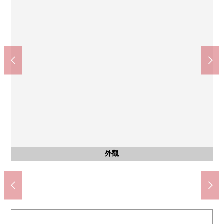
共有部分
室內
室內
鬆本清matsukiyoLAB浦和高砂商店(約740m)
Lawson商店100浦和高砂商店(約150m)
全家便利店埼玉縣政府商店(約540m)
Inageya浦和tokiwa店(約770m)
杉藥房浦和高砂商店(約930m)
埼玉市立仲町小學(約1100m)
埼玉市立常盤中學(約2410m)
伊勢丹浦和商店(約840m)
約4.6張塌塌米西式房間
約4.6張塌塌米西式房間
公共汽車
邸宅名牌
外觀
客廳
客廳
客廳
客廳
客廳
客廳
客廳
廚房
廚房
洗臉
洗臉
廁所
風景
陽台
門口
門口
門口
入口
大廳
入口
大廳
入口
外觀
外觀
外觀