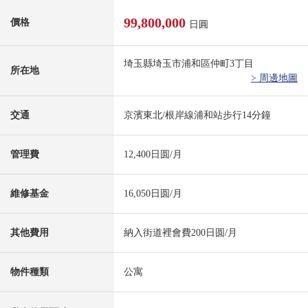
99,800,000
價格
日圓
埼玉縣埼玉市浦和區仲町3丁目
所在地
> 周邊地圖
交通
京濱東北/根岸線浦和站步行14分鐘
管理費
12,400日圆/月
維修基金
16,050日圆/月
其他費用
納入街道裡會費200日圆/月
物件種類
公寓