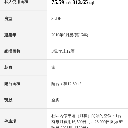
75.59
813.65
私人使用面積
m²/
sqf
房型
3LDK
建築年
2010年6月築(築16年)
總樓層數
5樓/地上12層
朝向
南
陽台面積
陽台面積12.30m²
現狀
空房
社區內停車場（月租）尚餘的空位：1台
停車場
有每月費用16,500日元～23,000日圆(在確
認日:2026年4月20日)