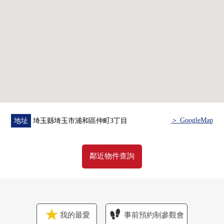
・復數層在絕熱性之前的玻璃
・能在整個外出裡收到行李的宅配保管櫃
・便於夜間的回家的人感感應器燈
・陽台有洗手台
▼翻新(2026年5月實施)
・廚房交換
・系統總線交換
・盥洗台交換
・門交換
＞ GoogleMap
地址
埼玉縣埼玉市浦和區仲町3丁目
・Cross換貼
・廁所更換
鄰近物件查詢
■ 在找想要的家方面給予幫助的━━━━━・・・
房屋的詳細、需討論是如感興趣,歡迎請隨時聯繫我們。
我的最愛
事前預約制參觀會