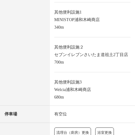
其他便利設施1
MINISTOP浦和木崎商店
340m
其他便利設施２
セブンイレブンさいたま道祖土2丁目店
700m
其他便利設施3
Welcia浦和木崎商店
680m
停車場
有空位
流理台（廚房）更換
浴室更換