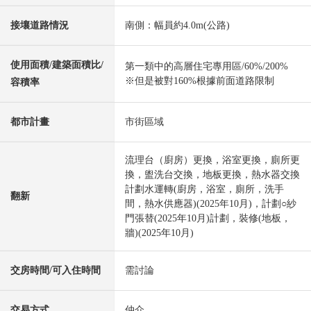
接壤道路情況
南側：幅員約4.0m(公路)
使用面積/建築面積比/
第一類中的高層住宅專用區/60%/200%
※但是被對160%根據前面道路限制
容積率
都市計畫
市街區域
流理台（廚房）更換，浴室更換，廁所更
換，盥洗台交換，地板更換，熱水器交換
計劃水運轉(廚房，浴室，廁所，洗手
翻新
間，熱水供應器)(2025年10月)，計劃○紗
門張替(2025年10月)計劃，裝修(地板，
牆)(2025年10月)
交房時間/可入住時間
需討論
交易方式
仲介