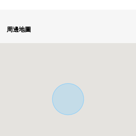
・有停車位 ※出自車型的限制有
・為面向南側道路光照良好
▼房間的特徴
周邊地圖
・LDK，約12張塌塌米能舒暢的空間
・面向陽台的亮的西式房間
▼設備
・容易集中於菜的牆帳單廚房
・也在浴室設置窗，上演作為舒適的公共汽車時間
▼翻新內容(2025年10月實施)
・廚房交換，整體衛浴交換，
廁所更換，盥洗台交換
・熱水器交換
・CF張替，Cross張替，紗門張替其他
▼周邊環境