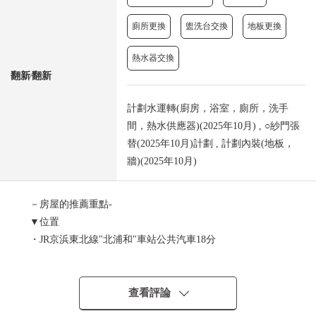
廁所更換
盥洗台交換
地板更換
熱水器交換
翻新⁄翻新
計劃水運轉(廚房，浴室，廁所，洗手
間，熱水供應器)(2025年10月) , ○紗門張
替(2025年10月)計劃 , 計劃內裝(地板，
牆)(2025年10月)
－房屋的推薦重點-
▼位置
・JR京浜東北線"北浦和"車站公共汽車18分
公共汽車"東下邊木崎"停歩8分
▼建築物的特徴
查看評論
・木造2階建，3LDK住宅