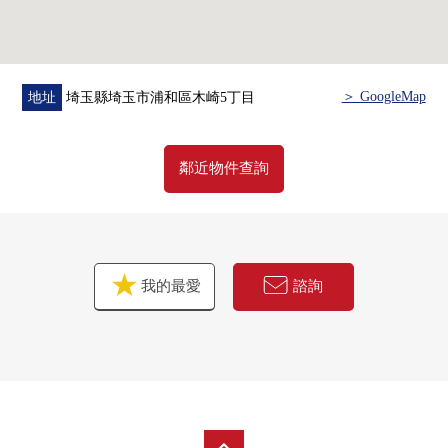
・共MODI飯田北浦和商店步行9分鐘(約690m)
・MINISTOP浦和木崎商店步行5分鐘(約340m)
・Welcia浦和木崎商店步行9分鐘(約680m)
＞ GoogleMap
地址
埼玉縣埼玉市浦和區木崎5丁目
■ 在找想要的家方面給予幫助的━━━━━・・・
房屋的詳細、需討論是如感興趣,歡迎請隨時聯繫我們。
鄰近物件查詢
我的最愛
諮詢