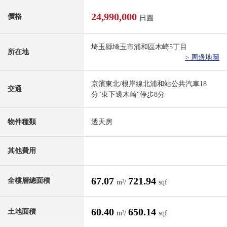
24,990,000
價格
日圓
埼玉縣埼玉市浦和區木崎5丁目
所在地
> 周邊地圖
京濱東北/根岸線北浦和站公共汽車18
交通
分"東下邊木崎"停歩8分
物件種類
透天房
其他費用
67.07
721.94
全樓層總面積
m²/
sqf
60.40
650.14
土地面積
m²/
sqf