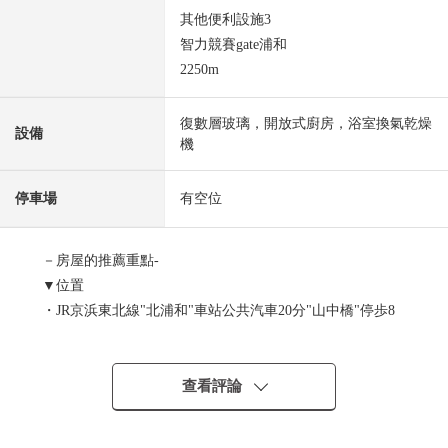
其他便利設施3
智力競賽gate浦和
2250m
復數層玻璃，開放式廚房，浴室換氣乾燥
設備
機
停車場
有空位
－房屋的推薦重點-
▼位置
・JR京浜東北線"北浦和"車站公共汽車20分"山中橋"停歩8
分
・前面道路是車的進出容易約6.0m花的區劃
查看評論
▼特徴
・4LDK木造2階建，全3棟的街區