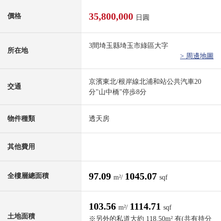
35,800,000
價格
日圓
3間埼玉縣埼玉市綠區大字
所在地
> 周邊地圖
京濱東北/根岸線北浦和站公共汽車20
交通
分"山中橋"停歩8分
物件種類
透天房
其他費用
97.09
1045.07
全樓層總面積
m²/
sqf
103.56
1114.71
m²/
sqf
土地面積
※另外的私道大約 118.50m² 有(共有持分