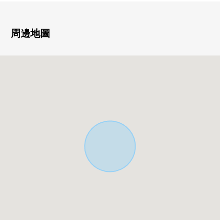
・和式房間同約16.1張塌塌米LDK鄰接，家族容易被吸引的
房型
・也在約8.7張塌塌米西式房間備有WIC，各室收納
周邊地圖
▼設備
・與家族的會話興奮起來的開放式廚房
・有在雨的日得救的浴室烘乾機的整體衛浴
・浴室、洗臉、廁所解決，流跡線也被想的設計
▼周邊環境
・MAMMY MART 3間山崎商店步行9分鐘(約670m)
・在原的前面的公園步行11分鐘(約810m)
・埼玉市立3間小學步行20分鐘(約1600m)
■ 在找想要的家方面給予幫助的━━━━━・・・
房屋的詳細、需討論是如感興趣,歡迎請隨時聯繫我們。