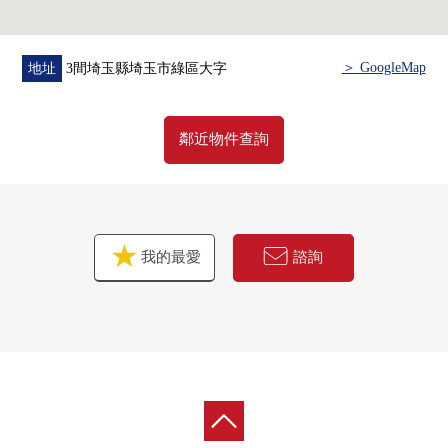
＞ GoogleMap
地址
3間埼玉縣埼玉市綠區大字
鄰近物件查詢
我的最愛
諮詢