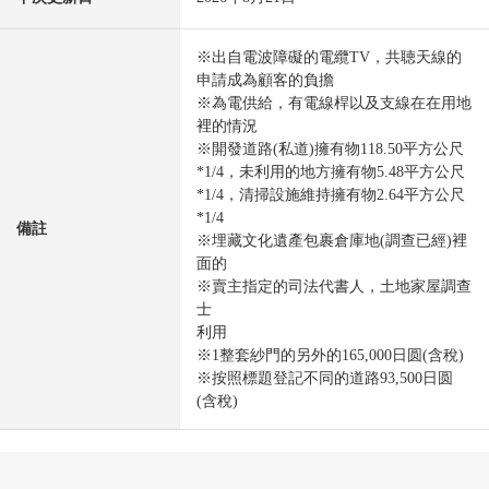
※出自電波障礙的電纜TV，共聴天線的
申請成為顧客的負擔
※為電供給，有電線桿以及支線在在用地
裡的情況
※開發道路(私道)擁有物118.50平方公尺
*1/4，未利用的地方擁有物5.48平方公尺
*1/4，清掃設施維持擁有物2.64平方公尺
*1/4
備註
※埋藏文化遺產包裹倉庫地(調查已經)裡
面的
※賣主指定的司法代書人，土地家屋調查
士
利用
※1整套紗門的另外的165,000日圆(含稅)
※按照標題登記不同的道路93,500日圆
(含稅)