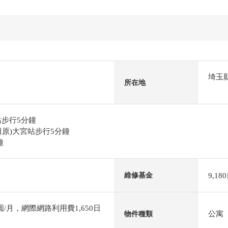
埼玉
所在地
站步行5分鐘
原)大宮站步行5分鐘
鐘
9,18
維修基金
/月，網際網路利用費1,650日
公寓
物件種類