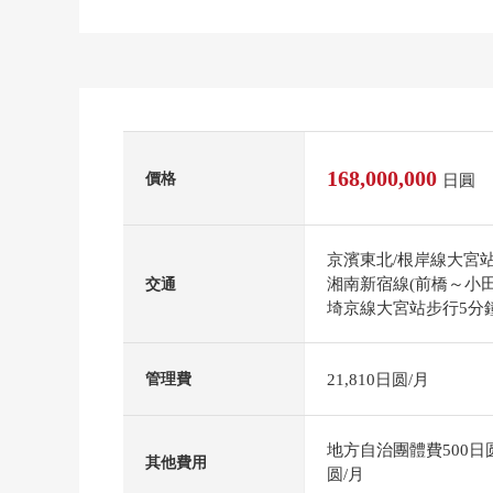
168,000,000
價格
日圓
京濱東北/根岸線大宮
湘南新宿線(前橋～小田
交通
埼京線大宮站步行5分
21,810日圆/月
管理費
地方自治團體費500日圆
其他費用
圆/月