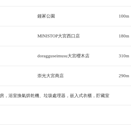
鐘冢公園
100m
MINISTOP大宮西口店
180m
doragguseimusu大宮櫻木店
310m
崇光大宮商店
290m
房，浴室換氣烘乾機、垃圾處理器，嵌入式衣櫃，貯藏室