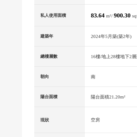
83.64
900.30
私人使用面積
m²/
sq
2024年5月築(築2年)
建築年
16樓/地上28樓地下2
總樓層數
南
朝向
陽台面積21.20m²
陽台面積
空房
現狀