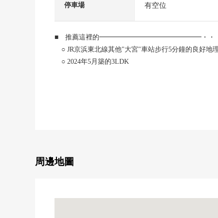
有空位
停車場
■ 推薦這裡的━━━━━━━━━━━━━━━・・
○ JR京浜東北線其他"大宮"車站步行5分鐘的良好地
○ 2024年5月築的3LDK
○ 陽光、風景關於16樓部分，南×東的邊間良好
○ 約19.9張塌塌米寬敞的LDK
○ 全居室收納有(嵌入式衣櫃)
○ 在周圍買東西，安裝設備，多量便利。
(詳細請看周圍信息)
○ 全522戶的大的地方自治團體
○ 免震構造
○ 雙重的地板、雙重天花板
周邊地圖
○ 可飼養寵物（有規定）(寵物洗腳場有)
○ 有人24小時的管理(管理員、門衛、夜間警衛)、禮賓
○ 共有部分充實(休息室，貴賓室，Sky休息室，ｃｏ