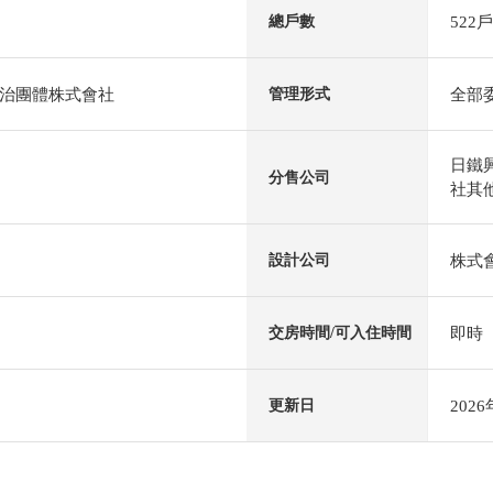
522戶
總戶數
治團體株式會社
全部
管理形式
日鐵興
分售公司
社其他
株式
設計公司
即時
交房時間/可入住時間
202
更新日