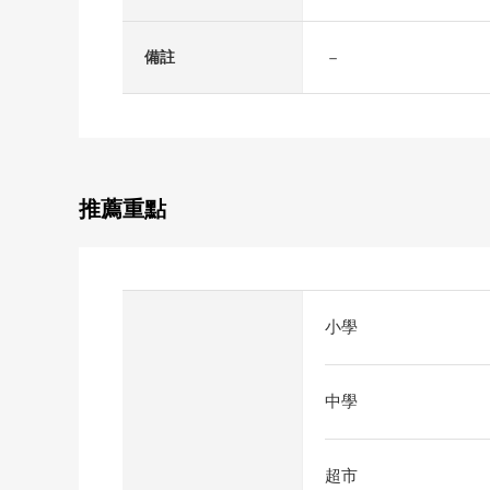
－
備註
推薦重點
小學
中學
超市