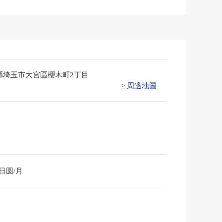
縣埼玉市大宮區櫻木町2丁目
> 周邊地圖
0日圆/月