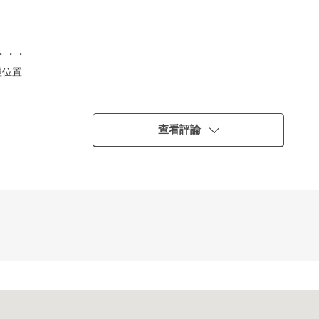
・・・
理位置
查看評論
服務(從8點到18點)
ｎｆｅｒｅｎｃｅ房)