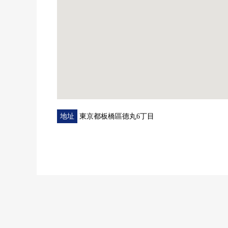
○ 請申請資料無多心而命令
○ 也從三井Rehouse合作住宅貸款的預先判斷承受資
地址
東京都板橋區德丸6丁目