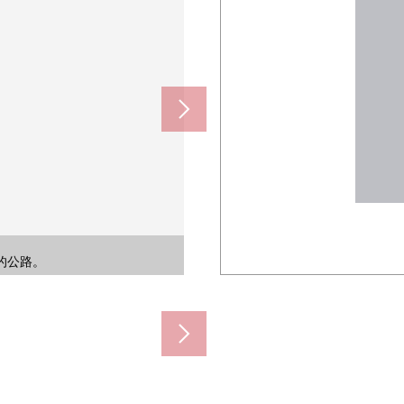
se廠商建造。因為當有了想要的
興趣,歡迎請隨時聯繫我們。
斷承受資金計劃的需討論。
期，也可以內覽預訂。
的同伴推薦。
無多心而吩咐。
的開放感覺。
410m)
m的公路。
約460m)
信鋪。
30m)
540m)
50m)
0m)
m)
m)
)