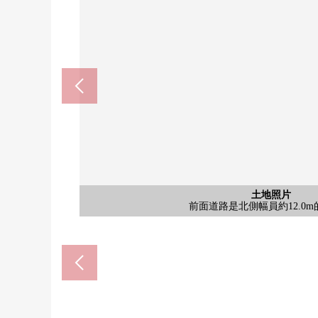
含有前面道路的外觀
在建築包含條件待售土地，沒有。能在想要的各Hou
含有前面道路的外觀
含有前面道路的外觀
含有前面道路的外觀
土地照片
其他當地
土地照片
其他當地
在本公司，顧客放心，商談，單元對應吧。如感
也從三井Rehouse合作住宅貸款的預先判
在本公司星期二和星期三定休日之外的日
是安靜的居住環境，并且也向家族
House廠商的時候介紹吧所以請
前面道路交通量少，并且有嚴重
全家便利店板橋德丸7丁目商店(約
前面道路是北側幅員約12.0
7-Eleven板橋德丸5丁目商店(
前面道路也被用整潔的柏油
Mybasket德丸5丁目商店(約5
生活Club館車站itabashi(約
板橋區立赤冢第一中學(約13
板橋區立德石頭公園(約15
板橋區立紅梅小學(約450
Welcia板橋德丸店(約550
板橋德丸5郵局(約600m