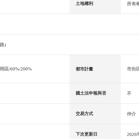
所有
土地權利
路)
/60%/200%
市街
都市計畫
不
國土法申報與否
仲介
交易方式
202
下次更新日