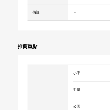
－
備註
推薦重點
小學
中學
公園