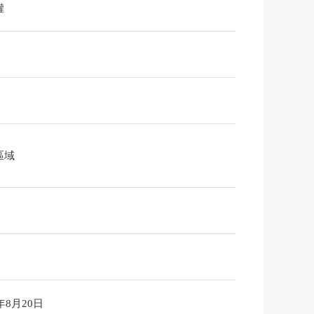
權
區域
6年8月20日