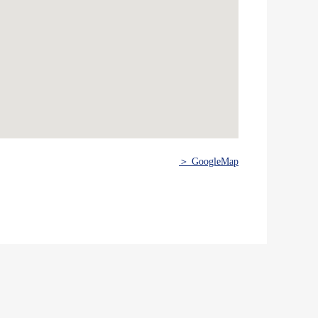
＞ GoogleMap