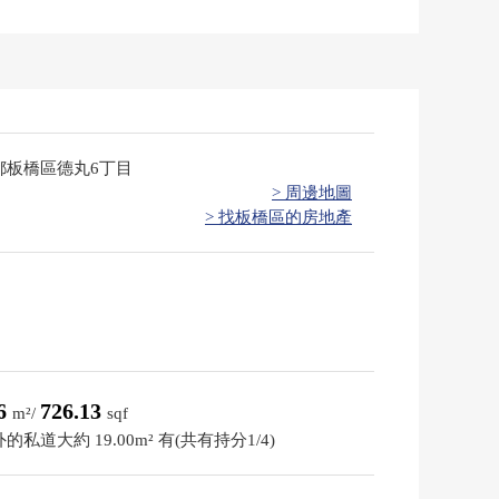
都板橋區德丸6丁目
> 周邊地圖
> 找板橋區的房地產
46
726.13
m²/
sqf
的私道大約 19.00m² 有(共有持分1/4)