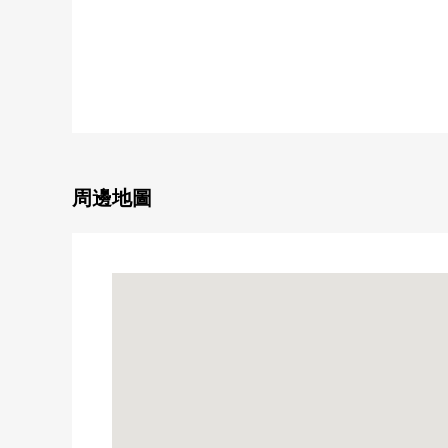
○ 都營三田線"高島平"車站步行20分鐘
○ 東武東上線"下赤冢"車站步行23分鐘
■ 推薦重點━━━━━━━━━━━━━━━・・・
○ 土地面積67.46平方公尺(約20.40坪)
周邊地圖
○ 容易有效活用空白的整形地
○ 前面道路是北側幅員約12.0m的公路
○ 在建築包含條件待售土地，沒有
○ 能在想要的House廠商建造
○ 在周圍買東西，安裝設備，大量，生活便利性良好