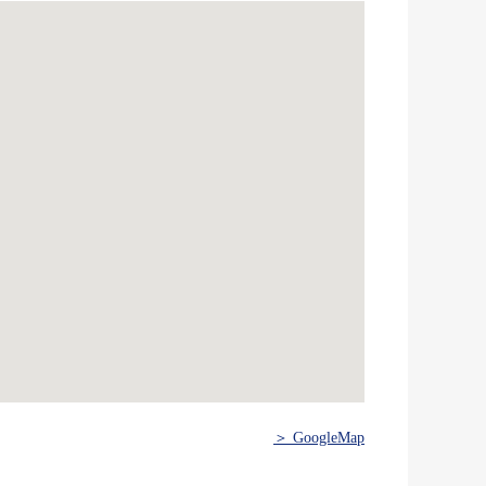
＞ GoogleMap