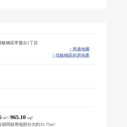
都板橋區常盤台1丁目
> 周邊地圖
> 找板橋區的房地產
66
965.10
m²/
sqf
胡同狀用地部分大約35.75m²