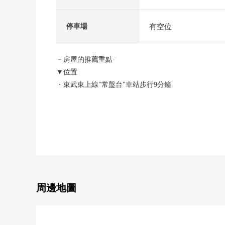
有空位
停車場
－房屋的推薦重點-
▼位置
・東武東上線"常盤台"車站步行9分鐘
・東武東上線"中板橋"車站步行10分鐘
▼特徴
・土地面積89.66平方公尺(約27.12坪)
・建築面積71.65平方公尺(約21.67坪)
・木造2層樓2SLDK的房型
・容易保持隱私的2樓客廳設計
・容易把與家族的會話換成的開放式L型廚房
周邊地圖
・在1樓匯集水周圍的有效的家務流跡線
・非居室在多用途可以使用
・汽車空間有(出自車型的)