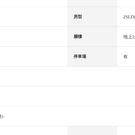
2SLD
房型
地上
層樓
有
停車場
)