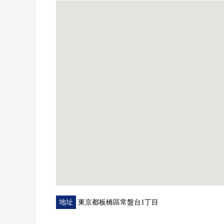
▼周邊環境
・OZEKI常盤台店步行8分鐘(約610m)
・板橋區立常盤台小學步行6分鐘(約410m)
■ 在找想要的家方面給予幫助的━━━━━・・・
房屋的詳細、需討論是如感興趣,歡迎請隨時聯繫我們
地址
東京都板橋區常盤台1丁目