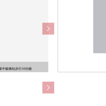
約260m)
0m)
m)
m)
的物品籌集是魅力的藥妝店。PB商
修，用廁所覆蓋物或者墊子喜歡的氣
商品，放過的好像沒什麼。營業時
換成的簡單的裝修設計。根據愛好以
品以及日用品的存貨的保管。好像
時間/9:00-17:30※星期六，
也能使用七銀行的ATM，多復印
率好做成復數的菜是由同時進行。
齋或者愛好的空間作為存儲空間。
情的時候請一定和本公司聯系。
長的房型，容易討論家具的配置。
及花粉的季節，深夜的洗衣。
興趣,歡迎請隨時聯繫我們。
享受喜歡的味道的室內裝飾。
接送。一定一回把腳搬到當地。
從多方向進行外表檢查。
.66平方公尺(約27.12坪)
好的早晨從這裡起動。
線中板橋站步行10分鐘
什麼時候使用凈水。
安慰的空間，能要。
迎請隨時聯繫我們
30-22:00
好的居住地。
店(約260m)
間的建設。
感覺清醒。
0不可能
LDK。
0m)
1:00
0m)
0m)
槽。
論。