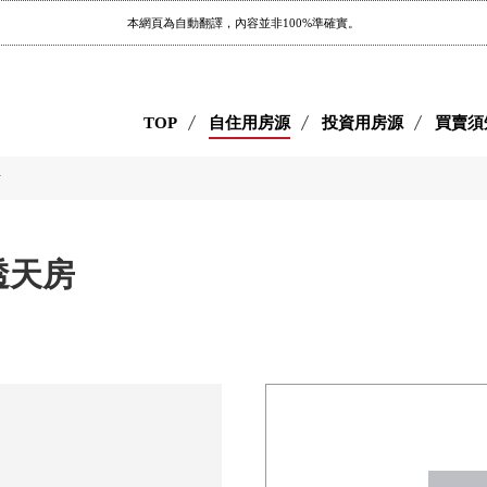
本網頁為自動翻譯，內容並非100%準確實。
TOP
自住用房源
投資用房源
買賣須
房
透天房