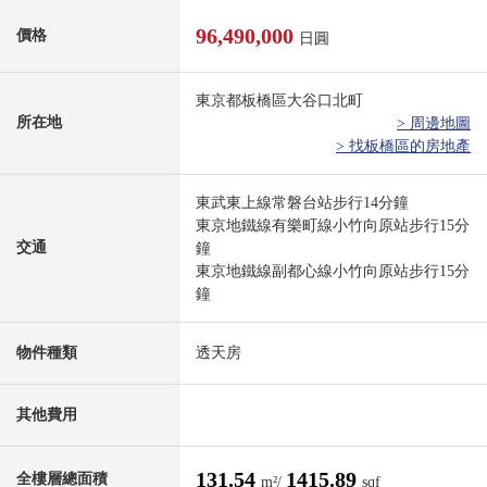
96,490,000
價格
日圓
東京都板橋區大谷口北町
所在地
> 周邊地圖
> 找板橋區的房地產
東武東上線常磐台站步行14分鐘
東京地鐵線有樂町線小竹向原站步行15分
交通
鐘
東京地鐵線副都心線小竹向原站步行15分
鐘
物件種類
透天房
其他費用
131.54
1415.89
全樓層總面積
m²/
sqf