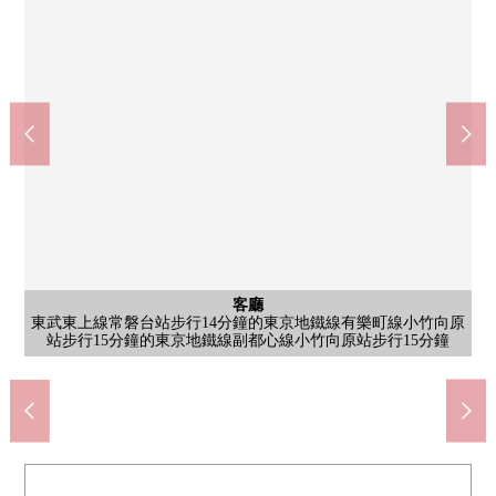
含有前面道路的外觀
陽台
好像曬每天的洗的衣物的時間變得快樂的陽台。在假日，能曬一
在前面道路，已經柏油鋪設，并且步行以及騎自行車的移動也順
含有前面道路的外觀
西式房間
西式房間
公共汽車
停車場
客廳
外觀
洗臉
廁所
外觀
如果到離得最近的有樂町線、副都心線"小竹向原"車站步行15分鐘
1F廁所，廁所被在1.3樓的2個地方安置，也能無多心而忙的時間段
次家族的床上用品。是住mau一方的用法的可能性根據自由構思擴
有車庫(出自車型的)，能享用蜷曲者如果。不也由於門口直通的流
癒yasu由於1日的疲勞在以白領為基調的亮的印象的浴室放鬆的時
在本公司，顧客放心，商談，單元對應吧。如感興趣,歡迎請隨時
東武東上線常磐台站步行14分鐘的東京地鐵線有樂町線小竹向原
是把供來客使用的客廳以及書齋，孩子的遊戲室在生活方式合起
室內是容易把保養換成的全室木地板式樣。平常使用層拖把，簡
是有三面鏡的盥洗台。三面鏡會角度調整，能從多方向進行外表
利。因為沒面向主要街道所以比較是交通量的少的區域。請一定
另外，當可能有什麼對房子的購買不知道，不安的事情的時候請
西式房間
西式房間
西式房間
西式房間
西式房間
西式房間
區劃圖
客廳
廚房
廁所
陽台
風景
是一邊認為交流是家族、朋友，一邊菜能享用的開放式廚房。
站步行15分鐘的東京地鐵線副都心線小竹向原站步行15分鐘
因為在包廂中最廣泛地具有嵌入式衣櫃所以在主卧室推薦。
裝飾喜歡的室內裝飾，做能家族和平的安慰的空間，能要。
是在每天的通勤、上學以及假日的外出便利的位置。
全家便利店板橋大谷口北町商店(約130m)
7-Eleven板橋小茂根2丁目商店(約270m)
是3F廁所，溫水衝洗功能在的廁所。
[約8.0張塌塌米西式房間](含有WIC)
土地面積64.67平方公尺(約19.56坪)
板橋區長靴板橋第2中學(約890m)
好以及塞納大谷口商店(約480m)
板橋區立大谷口小學(約250m)
Tomod's大谷口商店(約480m)
板橋大谷口北郵局(約300m)
大谷口兒童快樂園(約390m)
跡線到雨的日濕掉而舒適。
ＯＫ大谷口商店(約160m)
[約5.3張塌塌米西式房間]
[約4.7張塌塌米西式房間]
來，能利用的西式房間。
[約5.5張塌塌米西式房間]
在當地確認實際的陽光。
[約18.5張塌塌米LDK]
一定和本公司聯系。
山倉醫院(約180m)
以及來客時使用。
來自陽台的風景
展到的空間。
單地清掃。
聯繫我們。
3F陽台
檢查。
間。