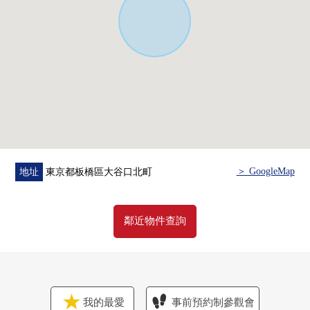
・地板暖氣(客餐廳)
・凈水器
・附帶三面鏡的盥洗台
・餐具室
・嵌入式衣櫃
・扶手在的樓梯
・附帶彩色監視器的內部對講機
・24小時換氣系統
▼周邊環境
＞ GoogleMap
地址
東京都板橋區大谷口北町
・ＯＫ大谷口商店步行2分鐘(約160m)
・板橋區立大谷口小學步行4分鐘(約250m)
鄰近物件查詢
■ 在找想要的家方面給予幫助的━━━━━・・・
房屋的詳細、需討論是如感興趣,歡迎請隨時聯繫我們。
我的最愛
事前預約制參觀會