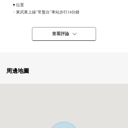
▼位置
・東武東上線"常盤台"車站步行14分鐘
・東京地鐵線有樂町線、副都心線"小竹向原"車站步行15分
鐘
查看評論
▼特徴
・3層樓4LDK住戸
・容易保持隱私的2樓客廳設計
・與家族的會話興奮起來的開放式廚房
・能減輕要洗的東西的食器洗淨乾燥機的
周邊地圖
・附帶浴室烘乾機，并且是雨的日，但是輕鬆洗衣
・2個地方廁所(1F，3F)
・在屋頂，能家族享受的屋頂陽台
・內裝車庫有(出自車型的)
・購物設施大量，生活便利性在周圍良好
・Flat 35S可對應的房屋
▼設備、式樣