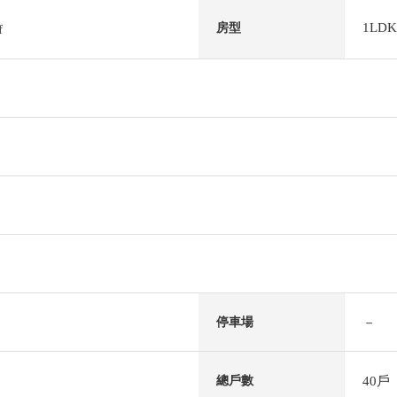
1LDK
房型
f
－
停車場
40戶
總戶數