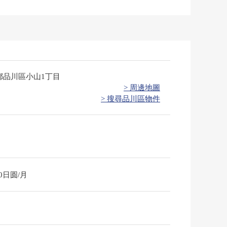
都品川區小山1丁目
> 周邊地圖
> 搜尋品川區物件
60日圆/月