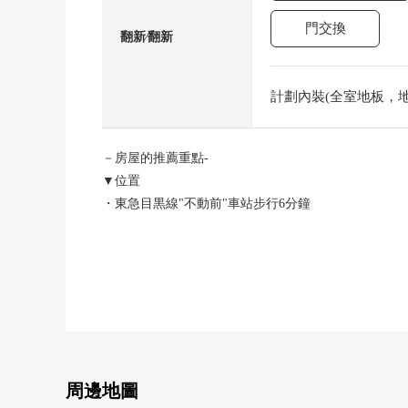
門交換
翻新⁄翻新
計劃內裝(全室地板，地板
－房屋的推薦重點-
▼位置
・東急目黒線"不動前"車站步行6分鐘
・東急目黒線"武藏小山"車站步行10分鐘
▼Mansion的特徴
・鋼筋混凝土造6階建
・防盜門的
・能在整個外出裡收到行李的宅配保管櫃有
・已經大規模的修理工程實施2024年
周邊地圖