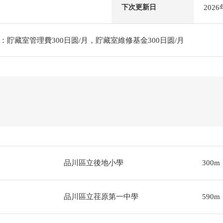
202
下次更新日
貯藏室管理費300日圆/月，貯藏室維修基金300日圆/月
品川區立後地小學
300m
品川區立荏原第一中學
590m