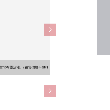
和廣闊的洗臉盤子舒適。(銷售價
空間有靈活性。(銷售價格不包括
特徴。(銷售價格不包括家具、供
間。(銷售價格不包括家具、供給
屋頂，停放非機動車空間也被設立。
具有溫水衝洗馬桶座以及牆遙控。
間。天然的地板讓感到面積。
鏡子也用尺寸舒適地具有。
闊，并且收納也充實。
玻璃門熟悉的印象。
位於角地，有解放感。
景和空的擴大。
在室內插進去。
190m)
80m)
0m)
0m)
0m)
m)
。)
)
)
)