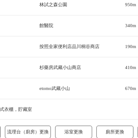
林試之森公園
950m
館醫院
340m
按照全家便利店品川桐谷商店
190m
杉藥房武藏小山商店
410m
etomo武藏小山
670m
式衣櫃，貯藏室
流理台（廚房）更換
浴室更換
廁所更換