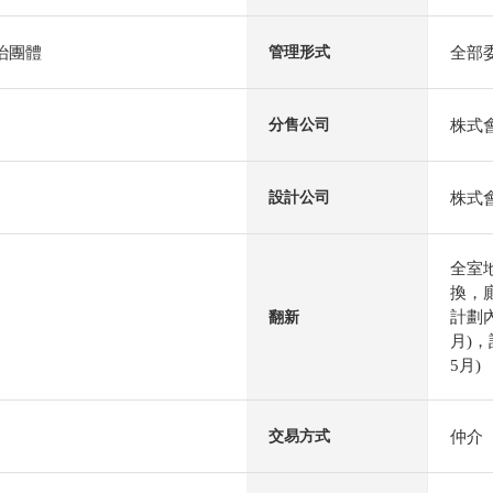
自治團體
全部
管理形式
株式會
分售公司
株式
設計公司
全室
換，
計劃內
翻新
月)，
5月)
仲介
交易方式