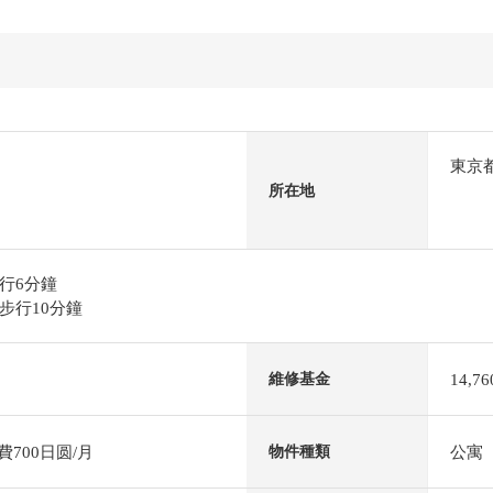
東京
所在地
行6分鐘
步行10分鐘
14,7
維修基金
費700日圆/月
公寓
物件種類