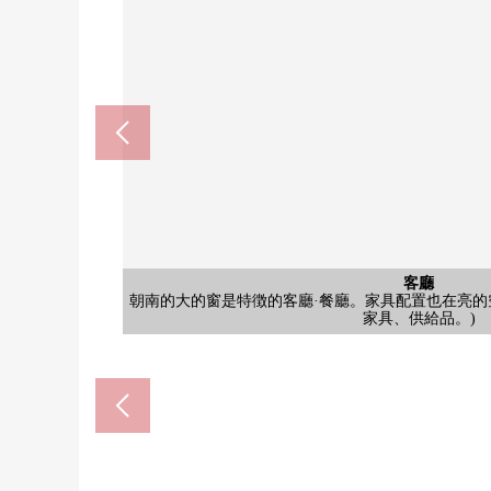
客廳
客廳
洗臉
客廳
木紋風格的收納充實的洗臉室。早晨的準備也用三面鏡
朝南的大的窗是特徴的客廳·餐廳。家具配置也在亮的
面向朝南的陽台的客廳·餐廳。亮的室內和開放感覺是
朝南西的客廳·餐廳。從大的窗進入自然光，是亮的空
公共汽車
西式房間
外觀
廚房
風景
陽台
廁所
入口
外觀
是紅褐色的用瓦蓋外觀有特徵的Mansion。入口有
是灰色的重音Cross和收納擱板被設立的廁所。也
有朝南和面朝東的窗，是亮的光插進去的西式房
木紋風格面板印象深刻的浴室。浴缸的擱板以及
自然光在從朝南的窗的廚房。工作空間廣
入口是磚風格的外壁和拱門對在特徴從
紅磚風格的外觀有特徵的Mansion。
是來自陽台的風景。感到周圍的街
朝南的陽台有開放感覺，自然光也
按照全家便利店品川桐谷商店(約
OZEKI目黑不動前商店(約5
品川區立荏原第一中學(約59
杉藥房武藏小山商店(約41
LIFE武藏小山商店(約41
品川區立後地小學(約300
格不包括家具、供給品
etomo武藏小山(約670m
品川小山3郵局(約440m
林試之森公園(約950m
家具、供給品。)
給品。)
品。)