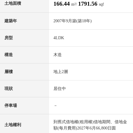
166.44
1791.56
土地面積
m²/
sqf
建築年
2007年9月築(築18年)
房型
4LDK
構造
木造
層樓
地上2層
現狀
居住中
停車場
－
到舊式借地權(租用權)借地期間、借地金
土地權利
額(每月費用)2027年6月66,800日圆