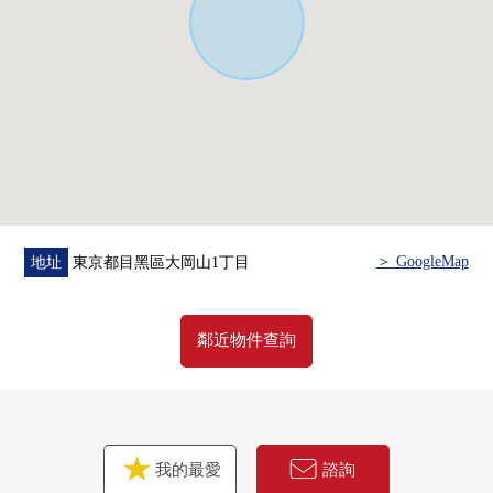
・豐富的存儲空間
▼設備
・廚房附帶配餐的容易舉行的Island櫃台
・采用全館空氣調節
▼翻新履歷
2026年4月實施
・熱水供應器零部件交換
＞ GoogleMap
地址
東京都目黑區大岡山1丁目
2019年9月實施
・廚房栓交換
鄰近物件查詢
2017年5月實施
・防蟻
・陽台排除防水
・屋頂，屋頂金屬板塗抹
我的最愛
諮詢
・金屬板，山牆頂封檐板，導水管塗抹