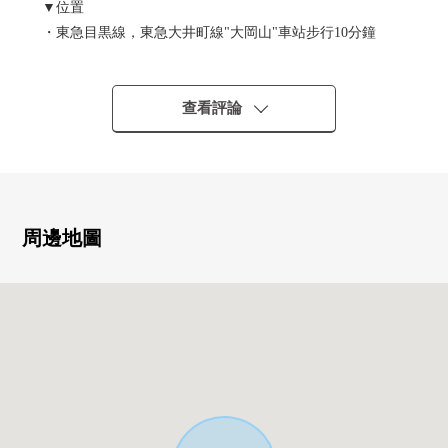
▼位置
・東急目黒線，東急大井町線"大岡山"車站步行10分鐘
・東急大井町線"綠丘"車站步行10分鐘
・東急東橫線"都立大學"車站步行12分鐘
查看評論
▼建築物的特徴
・3線路3車站能利用，便於通勤上學
・三井住宅株式會社施工的2*4施工方法
・建築面積129.18平方公尺的木造2階建
・在東北一側約7.9m公路接道
周邊地圖
▼房間的特徴
・寬鬆的4LDK型
・通頂設計和TOP Right熟悉的生活
・好用的L字型的廚房
・1樓是天花板高度最大約2.6m和開放感覺有
・有窗，亮的浴室，洗臉室
・在1樓和2樓2個地方廁所有