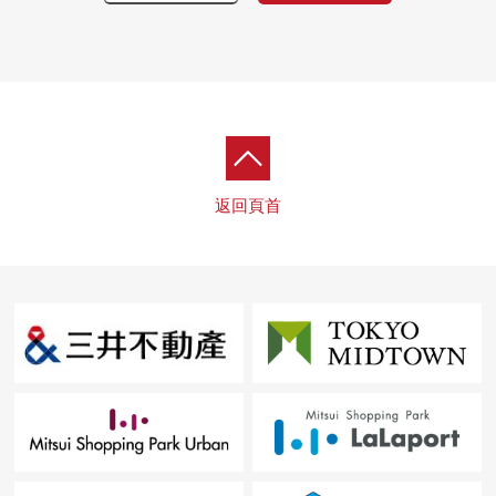
・木材露台塗抹
・外部，浴室頂
・TOP Right封條
■ 在找想要的家方面給予幫助的━━━━━・・・
房屋的詳細、需討論是如感興趣,歡迎請隨時聯繫我們。
返回頁首