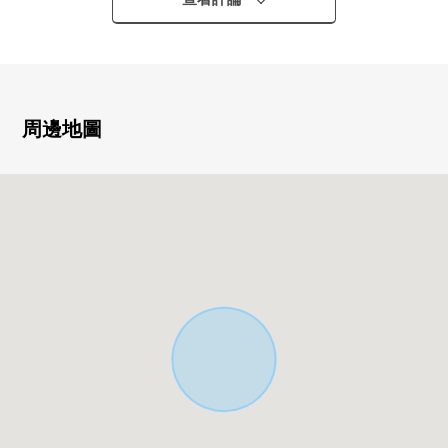
○ 全居室存儲空間有
○ 收納豐富(嵌入式衣櫃，門口收納)
○ 家族的的團聚增加的生活INN樓梯
○ 有舒適的前面公路幅員約6.0m
○ 停車位有(依靠車型)
周邊地圖
■ 設備、式樣
━━━━━━━━━━━━━━━・・・・・
○ 組合廚房
○ 凈水器
○ 食器洗淨乾燥機
○ 2個地方廁所(溫水衝洗馬桶座)
○ 浴室暖氣烘乾機
○ 附帶三面鏡的盥洗台
○ 附帶彩色電視監視器的內部對講機
○ 24小時換氣系統