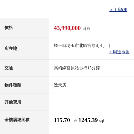
＞ 用語集
43,990,000
價格
日圓
埼玉縣埼玉市北區宮原町4丁目
所在地
> 周邊地圖
交通
高崎線宮原站步行15分鐘
物件種類
透天房
其他費用
115.70
1245.39
全樓層總面積
m²/
sqf