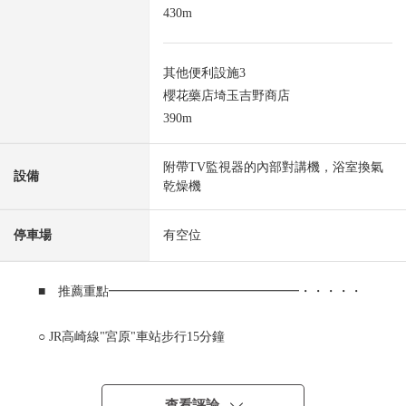
430m
其他便利設施3
櫻花藥店埼玉吉野商店
390m
附帶TV監視器的內部對講機，浴室換氣
設備
乾燥機
停車場
有空位
■ 推薦重點━━━━━━━━━━━━━━━・・・・・
○ JR高崎線"宮原"車站步行15分鐘
○ 2026年6月完成的新建透天房4LDK
○ 寬敞的約18.9張塌塌米LDK
○ 與家族的會話興奮起來的開放式廚房
查看評論