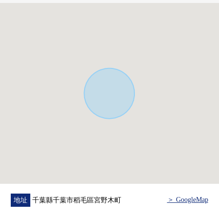
■ 在找想要的家方面給予幫助的━━━━━・・・
房屋的詳細、需討論是如感興趣,歡迎請隨時聯繫我們。
＞ GoogleMap
地址
千葉縣千葉市稻毛區宮野木町