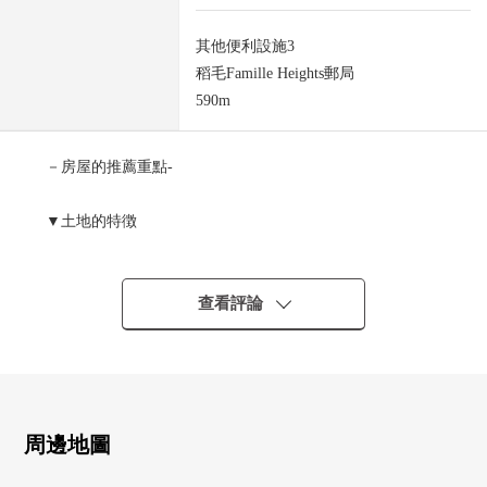
其他便利設施3
稻毛Famille Heights郵局
590m
－房屋的推薦重點-
▼土地的特徴
・土地面積172.79平方公尺(約52.26坪)
・陽光在東南道路良好(幅員約13.8m)
・建築物計劃進入，容易伸展的整形地
查看評論
・在建築包含條件土地，沒有
能在喜歡的House廠商要討論
▼周邊環境
・超市以及藥妝店是步行範圍以內
周邊地圖