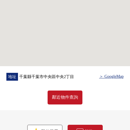
・衛生性地處理廚房垃圾的垃圾處理器
・節水式樣的廁所·淋浴頭
・新建房屋以後未住進房屋
▼防災對策
・緊急用的飲料水形成系統使用
・停電時支持的自用發電裝置
・支持災害的共用部廁所
・地震&火災管制措施裝備的電梯
▼周邊環境
＞ GoogleMap
地址
千葉縣千葉市中央區中央2丁目
・在1樓24小時營業的超市有
鄰近物件查詢