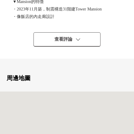
▼Mansion的特徴
・2023年11月築，制震構造31階建Tower Mansion
・像飯店的內走廊設計
・對住戸的接近是三重的三倍安全
・高效率煤氣熱水供應器"節能瓦斯熱水器"使用
・在各層垃圾站有(利用可24小時)
查看評論
・屋頂Terrace或者Fitness Room等的共用設施充實
・富裕地做生活的禮賓服務
・能和重要的寵物渡過(有細則)
▼房間的特徴、設備
周邊地圖
・私人使用面積100.84平方公尺的2LDK
・只有邊間才能做到的開放性的L字型的陽台
・風景好的30樓部分
・約31張塌塌米寬敞的LDK
・從腳下熱房間的地板暖氣
・水跳起來，減輕聲音的靜音洗滌槽
・實現節能的洗碗機