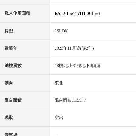
65.20
701.81
私人使用面積
m²/
sqf
房型
2SLDK
建築年
2023年11月築(築2年)
總樓層數
18樓/地上31樓地下0階建
朝向
東北
陽台面積
陽台面積11.59m²
現狀
空房
停車場
－