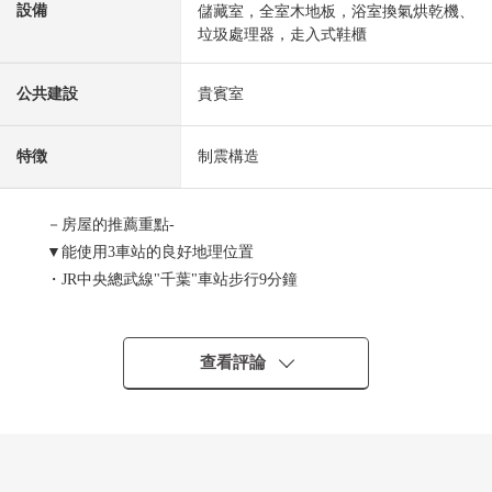
設備
儲藏室，全室木地板，浴室換氣烘乾機、
垃圾處理器，走入式鞋櫃
公共建設
貴賓室
特徴
制震構造
－房屋的推薦重點-
▼能使用3車站的良好地理位置
・JR中央總武線"千葉"車站步行9分鐘
・千葉都市單軌電車"葭川公園"車站步行2分鐘
・京成電鐵千葉線"千葉中央"車站步行5分鐘
查看評論
▼Mansion的特徴
・2023年11月築
・31層樓鋼筋混凝土造
・吸收地震能源的控制振動減振器使用