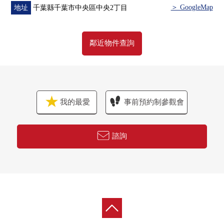
▼設備
＞ GoogleMap
地址
千葉縣千葉市中央區中央2丁目
・從腳下熱的地板暖氣(客餐廳)
・廚房垃圾處理容易的垃圾處理器
・高效率煤氣熱水供應器"節能瓦斯熱水器"
鄰近物件查詢
・溫水式浴室暖氣烘乾機
・便於不在時的行李的領取的宅配保管櫃
▼周邊環境
我的最愛
事前預約制參觀會
・院裡面的小學步行13分鐘(約1020m)
・樁森中學步行23分鐘(約1780m)
・西友千葉中央商店步行1分鐘(約10m)
諮詢
・7-Eleven千葉中央公園商店步行1分鐘(約40m)
■ 在找想要的家方面給予幫助的━━━━━・・・
房屋的詳細、需討論是如感興趣,歡迎請隨時聯繫我們。