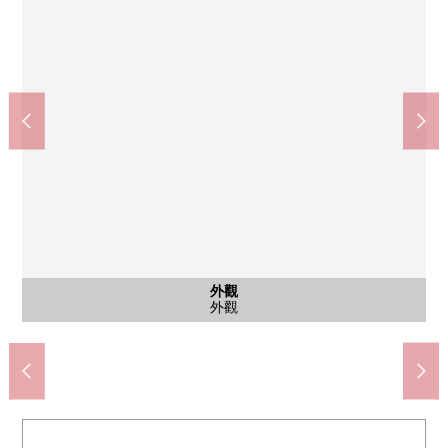
千葉市立院裡面的小學(約1020m)
千葉市立樁森中學(約1780m)
公共汽車
西式房間
西式房間
西式房間
西式房間
共有部分
共有部分
共有部分
共有部分
外觀
客廳
客廳
客廳
客廳
廚房
廚房
廚房
廚房
廚房
洗臉
洗臉
洗臉
廁所
廁所
門口
門口
陽台
風景
其他
入口
[Fitness Room]具有訓練機器，能隨便移動身體的Fitness Room。
在3樓的共用部的圖書
郵件角，宅配保管櫃
自行車堆放處
步行13分鐘
步行23分鐘
整體衛浴
西式房間
西式房間
西式房間
西式房間
洗臉室
洗臉室
電梯間
外觀
客廳
客廳
客廳
客廳
廚房
廚房
廚房
廚房
廚房
洗臉
廁所
廁所
門口
門口
陽台
風景
大廳
禮堂