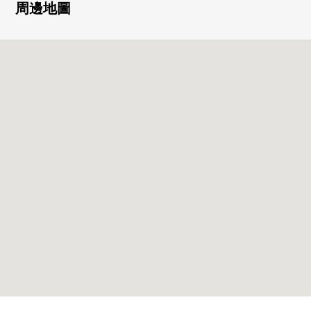
・雙重的防盜門系統
周邊地圖
・像飯店的內走廊
・各層設置的垃圾站(利用可24小時)
・屋頂Terrace或者Fitness Room等的共用設施充實
・可飼養寵物(有細則)
▼房間的特徴
・風景關於18樓部分良好
・適合東北的2SLDK
・私人使用面積65.20平方公尺
・全居室面向陽台的開放性的房型
・有能瞭望客廳的櫃台的組合廚房
・保養的容易舉行的玻璃TOP爐子
・約4.6張塌塌米非居室
・廁所有洗手櫃台
・收納豐富(毛巾收納處，走廊的儲藏室，門口收納)
・有可動的擱板的走入式鞋櫃