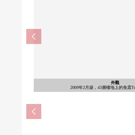
航空照片
外觀
入口
入口
2009年2月築，43層樓地上的免震Tower
43層樓地上的免震Tower Resi
考慮安心的雙層防盜門
24小時有人管理
共有部分
外觀
入口
入口
入口