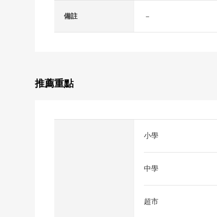
－
備註
推薦重點
小學
中學
超市