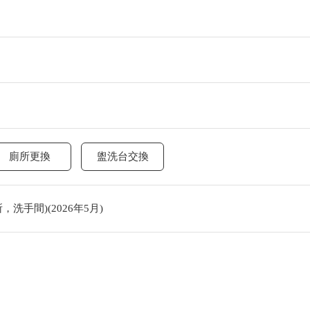
廁所更換
盥洗台交換
洗手間)(2026年5月)