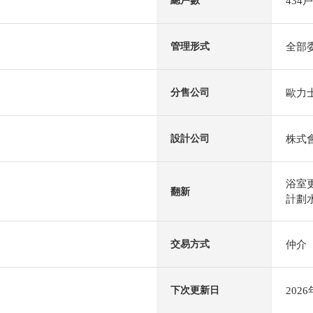
434戶
總戶數
全部
管理形式
歐力士
分售公司
株式
設計公司
浴室
翻新
計劃水
仲介
交易方式
202
下次更新日