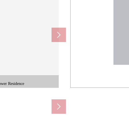
 Residence
dence
系統