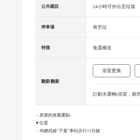
24小時可外出丟垃圾
公共建設
有空位
停車場
免震構造
特徴
浴室更換
翻新⁄翻新
計劃水運轉(浴室，廁所，
－房屋的推薦重點-
▼位置
・JR總武線"千葉"車站步行11分鐘
・京成電鐵千葉線"千葉中央"車站步行4分鐘