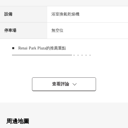
設備
浴室換氣乾燥機
停車場
無空位
■ Renai·Park Plaza的推薦重點
━━━━━━━━━━━━━━━・・・・・
○ 3WAY交通指南
・JR櫻島線"安治川口"車站步行19分鐘
・阪神難波線"傳法"車站步行22分鐘
查看評論
・JR櫻島線"全部城"車站步行29分鐘
○ 在Mansion眼前(步行1分鐘)公車站有
(大阪City公共汽車、酉島五丁目停)
○ 13層樓3樓部分
○ 陽光在朝南的陽台良好
周邊地圖
○ 可飼養寵物(出自規章的限制有)