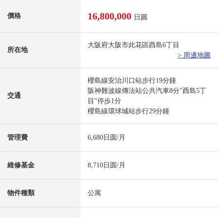
16,800,000
價格
日圓
大阪府大阪市此花區酉島6丁目
所在地
> 周邊地圖
櫻島線安治川口站步行19分鐘
阪神難波線傳法站公共汽車8分"酉島5丁
交通
目"停歩1分
櫻島線環球城站步行29分鐘
管理費
6,680日圆/月
維修基金
8,710日圆/月
物件種類
公寓