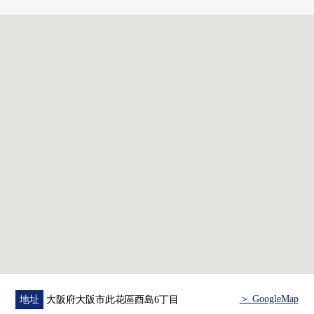
○ 有各居室收納
○ 約16.7張塌塌米LDK
○ 不在意響動，因為沒有住戸所以在樓下可以度過
○ 在用地裡有綠的公園"空想·Garden"
○ 在2022年5月已經大規模的修理實施
＞ GoogleMap
地址
大阪府大阪市此花區酉島6丁目