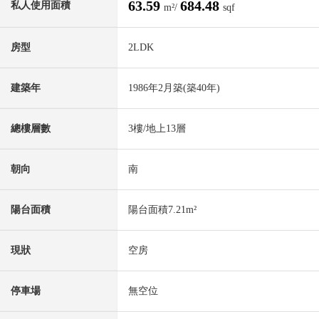
63.59
684.48
私人使用面積
m²/
sqf
房型
2LDK
建築年
1986年2月築(築40年)
總樓層數
3樓/地上13層
朝向
南
陽台面積
陽台面積7.21m²
現狀
空房
停車場
無空位