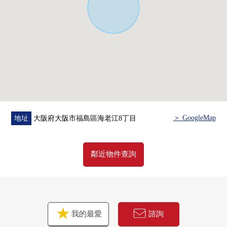
■ 在找想要的家方面給予幫助的━━━━━・・・
房屋的詳細、需討論是如感興趣,歡迎請隨時聯繫我們。
＞ GoogleMap
地址
大阪府大阪市福島區海老江8丁目
鄰近物件查詢
我的最愛
諮詢