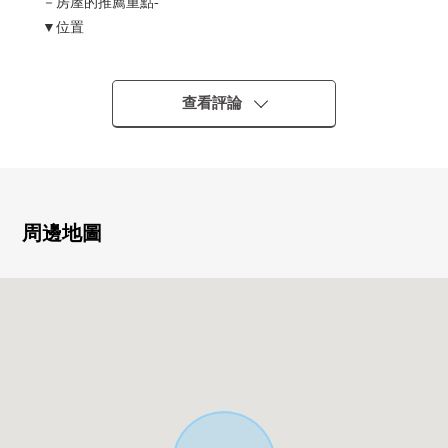
－房屋的推薦重點-
▼位置
・JR東西線"海老江"車站步行6分鐘
・阪神本線"澱川"車站步行8分鐘
・大阪Metro千日前線"野田阪神"車站步行10分鐘
查看評論
▼特徴
・難以在意行人的視線的2樓客廳
・作業效率好的L字型的開放式廚房
・儲藏室約4.5張塌塌米有，窗、收納的，并且能靈活運用
周邊地圖
於多目的在1樓
・能舒適地舒暢的1616尺寸的浴室
・在1.2樓設置廁所
・在2.3樓建築物寬度的陽台有
・車庫有(車型限制有)
※容積率被對240%前面道路幅員限制