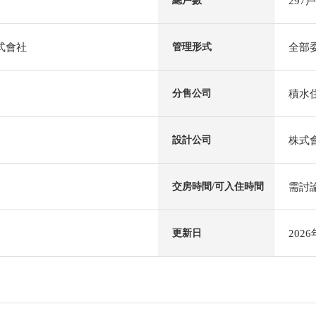
297戶
總戶數
式會社
全部
管理形式
積水
分售公司
株式
設計公司
需討
交房時間/可入住時間
202
更新日