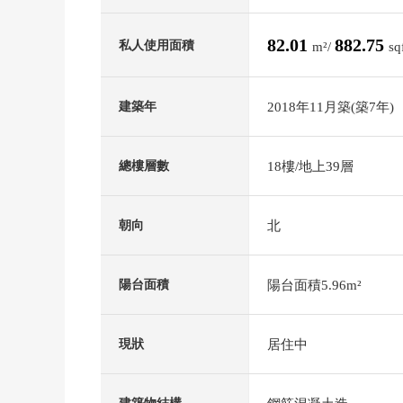
82.01
882.75
私人使用面積
m²/
sq
2018年11月築(築7年)
建築年
18樓/地上39層
總樓層數
北
朝向
陽台面積5.96m²
陽台面積
居住中
現狀