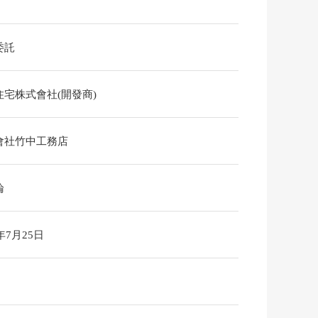
委託
住宅株式會社(開發商)
會社竹中工務店
論
6年7月25日