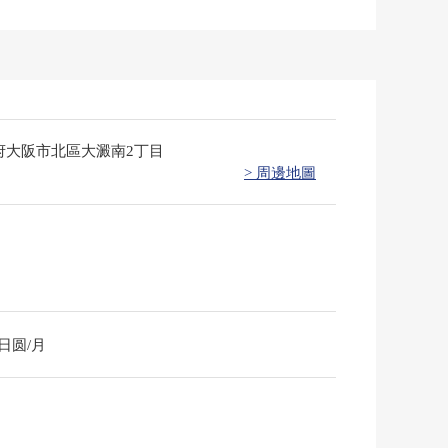
府大阪市北區大澱南2丁目
> 周邊地圖
0日圆/月