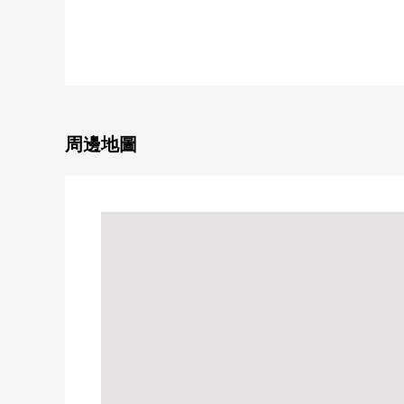
▼特徴
・積水住宅株式會社開發商，株式會社竹中工務店設計
・陽光、通風、風景良好
・LDK在約19張塌塌米面積，北、東方安置窗
・在WIC全居室確保收納
・禮賓服務有
周邊地圖
▼設備
・1418尺寸的浴室
・宅配保管櫃
▼周邊環境
・阪急綠洲大澱南商店步行4分鐘(約300m)
・大阪市立大澱小學步行9分鐘(約700m)