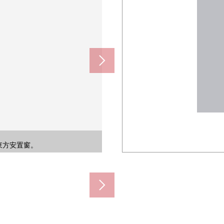
約180m)
350m)
60m)
0m)
0m)
0m)
m)
m)
視客廳的樣子，一邊能工作。
心感是某一個Mansion。
心感是某一個Mansion。
候興奮起來的開放式。
擁有購物設施的位置。
擁有購物設施的位置。
數的菜是由同時進行。
適和開放感覺兩立。
適和開放感覺兩立。
施配置的形象。
療每天的疲勞。
施配置的形象。
。(規章限制有)
東方安置窗。
舒適的面積。
舒適的面積。
ansion。
(規章限制有)
度過日常。
洗臉室。
分良好。
分良好。
米面積。