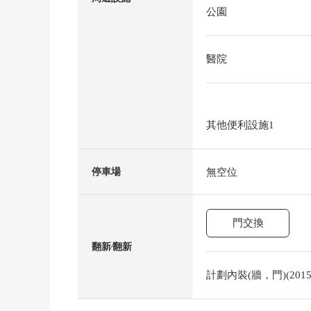
公園
醫院
其他便利設施1
無空位
停車場
門交換
翻新⁄翻新
計劃內裝(牆，門)(201