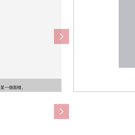
3樓部分。是到地下鐵四橋線"肥後橋"車
商店(約120m)
60m)
60m)
m)
)
自然光在的舒服的空間。
自然光在的舒服的空間。
朝日插進去的亮的空間。
度的2LDK住戸。
是某一個面積。
是某一個面積。
是某一個面積。
麼作為玻璃。
麼作為玻璃。
車，能要保管。
的感的空間。
合廚房。
洗臉室。
也放心。
規章有)
廚房。
。