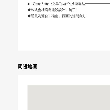
■ GrandSuite中之島Tower的推薦重點━━━━
◆株式會社鹿島建設設計、施工
◆通風為適合13樓南、西面的邊間良好
◆請當作室內嚴重的敬重來使用。
◆堂島河View
◆全部電化Mansion
◆在客廳，許多收納
◆附帶照相機監視器的防盜門系統使用
◆可兩面用的鑰匙鎖使用
◆1樓howaie之前，禮賓服務有
◆被采用復數層玻璃，優秀的斷熱性能
周邊地圖
◆寵物飼養可(飼養有規定)
◆垃圾站在各層
◆在1620尺寸的寬敞的浴室舒適地治療每天的疲勞
■2015年1月翻新完成
○Cross張替(LDK，西式房間)
0收納設備