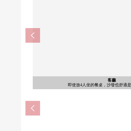
外觀
2005年2月築，RC造Mansion。位於地上27層的1
在7-Eleven大阪關西電力大樓的前面的
大阪市立中之島小中一貫校(約9
大阪市立中之島小中一貫校(約9
LIFE土佐堀商店(約330
關西電力醫院(約750m
靭公園(約650m)
公共汽車
公共汽車
航空照片
停車場
客廳
客廳
風景
廚房
廚房
洗臉
廁所
門口
客廳
客廳
客廳
室內
室內
門口
客廳
收納
門口
風景
陽台
外觀
入口
入口
入口
入口
面向適合朝南西，東南的陽台的客廳飯廳是
面向適合朝南西，東南的陽台的客廳飯廳是
面向適合朝南西，東南的陽台的客廳飯廳是
關於13樓部分朝南西，是光照、通風良好
即使放4人坐的餐桌，沙發也舒適
即使放4人坐的餐桌，沙發也舒適
即使放4人坐的餐桌，沙發也舒適
入口門能確認外面的樣子是從全什
入口門能確認外面的樣子是從全什
不被暴露於風雨而，為Tower停
從屬於洗手櫃台，并且是有幹凈
加熱迅速的電磁爐被采用的組
家族排隊，可以打扮的寬敞的
入口的入口有防盜門，安全面
是作為可飼養寵物的房屋。(
是作業效率好的L字型的
站步行6分鐘的位置
是來自陽台的風景。
浴室寬敞的1620尺寸
浴室寬敞的1620尺寸
是來自陽台的風景。
步行11分鐘
步行12分鐘
步行12分鐘
步行5分鐘
步行9分鐘
步行2分鐘
西式房間
西式房間
走廊
門口
收納
門口
陽台
外觀