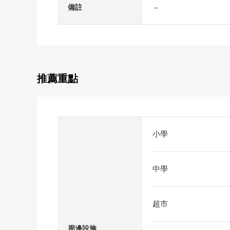
－
備註
推薦重點
小學
中學
超市
周邊設施