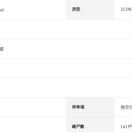
2LDK
房型
sqf
階建
無空
停車場
141戶
總戶數