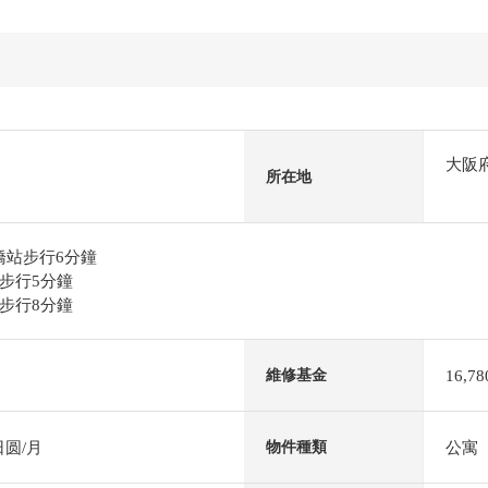
大阪
所在地
後橋站步行6分鐘
步行5分鐘
步行8分鐘
16,7
維修基金
日圆/月
公寓
物件種類