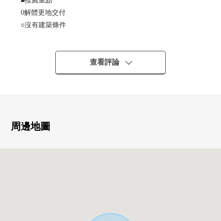
■推薦重點
0解體更地交付
○沒有建築條件
能在喜歡的House廠商、建築公司建造
○成熟穩重的采光為東北一側道路能夠得到
○土地面積約69.06坪
查看評論
○交通量的少的幅員約6.0m的前面道路
○綠豐富的四季各有特色的自然舒適的居住環境
○在近鄰，家族玩的完成的公園有
■LIFE信息
周邊地圖
○ 仙台市立小松島小學步行9分鐘的約650m
○仙台市立幸町中學步行16分鐘的約1280m
○ "小松島新堤橋"停徒歩7分約520m
○ 小松島新提公園徒歩3分約170m
○ 小松島公園步行8分鐘的約620m
○ Lawson仙台小松島店步行9分鐘的約650m
○ 仙台小松島郵局步行10分鐘的約780m