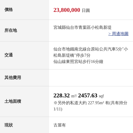
23,800,000
價格
日圓
宮城縣仙台市青葉區小松島新堤
所在地
> 周邊地圖
仙台市地鐵南北線台原站公共汽車5分"小
交通
松島新堤橋"停歩7分
仙山線東照宮站步行16分鐘
其他費用
228.32
2457.63
m²/
sqf
土地面積
※另外的私道大約 227.95m² 有(共有持分
1/11)
現狀
古屋有