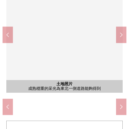
宮城第一信貸銀行小松島分店(約830m)
Youk-Benimaru仙台小松島店(約890m)
TSURUHA藥品仙台2的森店(約1200m)
Lawson仙台小松島店(約650m)
仙台市立小松島小學(約650m)
仙台市立幸町中學(約1280m)
"小松島新堤橋"停(約520m)
小松島新提公園(約170m)
仙台小松島郵局(約780m)
小松島公園(約620m)
含有前面道路的外觀
含有前面道路的外觀
含有前面道路的外觀
土地照片
土地照片
土地照片
土地照片
土地照片
土地照片
土地照片
土地照片
土地照片
土地照片
土地照片
土地照片
土地照片
土地照片
沒有建築條件。能在喜歡的House廠商、建築公司建造
成熟穩重的采光為東北一側道路能夠得到
因為沒有與道路的高低差別所以進入順利
交通量的少的幅員約6.0m的前面道路
含有前面道路的外觀
在閒靜的住宅區有
步行16分鐘
步行10分鐘
步行11分鐘
步行12分鐘
步行15分鐘
步行9分鐘
步行7分鐘
步行3分鐘
步行8分鐘
步行9分鐘
當地照片
當地照片
當地照片
當地照片
當地照片
當地照片
當地照片
前面道路
當地照片
當地照片
當地照片