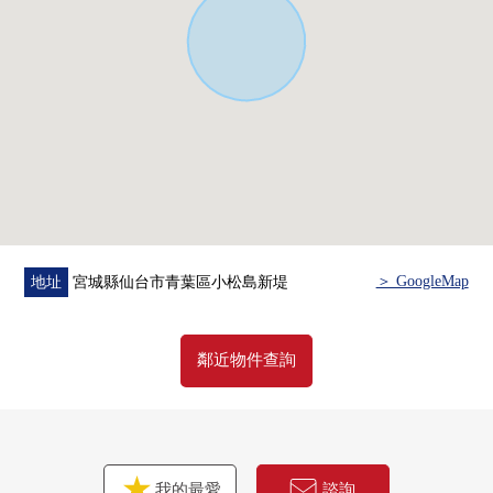
○ 宮城第一信貸銀行小松島分店步行11分鐘的約830m
○ Youk-Benimaru仙台小松島店步行12分鐘的約890m
○ TSURUHA藥品仙台2的森店步行15分鐘的約1200m
＞ GoogleMap
地址
宮城縣仙台市青葉區小松島新堤
鄰近物件查詢
我的最愛
諮詢