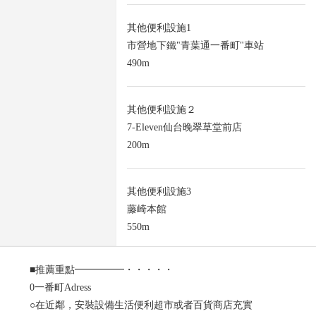
其他便利設施1
市營地下鐵"青葉通一番町"車站
490m
其他便利設施２
7-Eleven仙台晚翠草堂前店
200m
其他便利設施3
藤崎本館
550m
■推薦重點━━━━━・・・・・
0一番町Adress
○在近鄰，安裝設備生活便利超市或者百貨商店充實