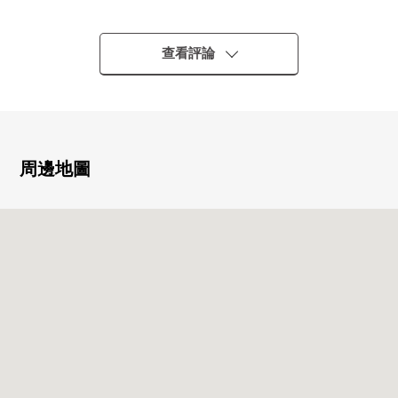
○不久也能從商業區域以及教育機關作為投資用領受討論
0關於7樓朝南西，光照良好
查看評論
■ LIFE信息━━━━━・・・・・
○仙台市立片平丁小學校徒歩3分約210m
○仙台市立五橋中學步行16分鐘的約1240m
○市營地下鐵"青葉通一番町"車站步行7分鐘的約490m
○7-Eleven仙台晚翠草堂前店步行3分鐘的約200m
周邊地圖
○AEON仙台一番町店步行4分鐘的約320m
○藤崎本館步行7分鐘的約550m
○仙台東二番丁郵局步行8分鐘的約600m
○七十七銀行總店步行9分鐘的約710m
○imusu仙台綜合醫院步行10分鐘的約780m
○仙台早市步行10分鐘的約800m