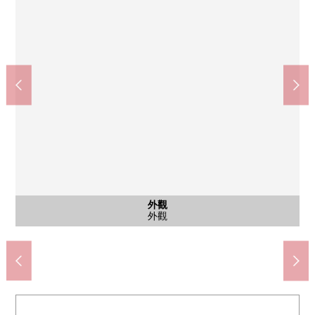
市營地下鐵"青葉通一番町"車站(約490m)
7-Eleven仙台晚翠草堂前店(約200m)
仙台市立片平丁小學校(約210m)
AEON仙台一番町店(約320m)
imusu仙台綜合醫院(約780m)
仙台市立五橋中學(約1240m)
仙台東二番丁郵局(約600m)
七十七銀行總店(約710m)
藤崎本館(約550m)
仙台早市(約800m)
公共汽車
共有部分
共有部分
外觀
風景
室內
室內
廚房
廚房
廚房
門口
其他
收納
廁所
門口
風景
入口
入口
外觀
外觀
外觀
洗衣機堆放處
腳踏車停放處
步行16分鐘
步行10分鐘
步行10分鐘
步行3分鐘
步行7分鐘
步行3分鐘
步行4分鐘
步行7分鐘
步行8分鐘
步行9分鐘
西式房間
西式房間
3分單元
電梯間
外觀
風景
廚房
廚房
廚房
走廊
收納
廁所
門口
風景
入口
入口
外觀
外觀
外觀