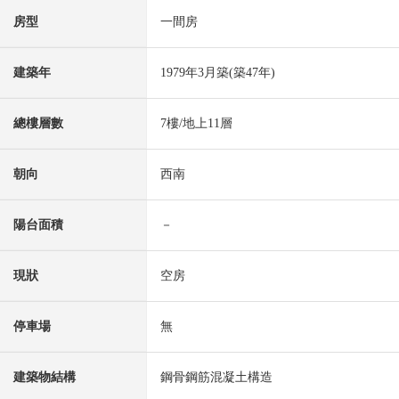
房型
一間房
建築年
1979年3月築(築47年)
總樓層數
7樓/地上11層
朝向
西南
陽台面積
－
現狀
空房
停車場
無
建築物結構
鋼骨鋼筋混凝土構造