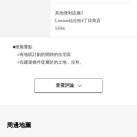
其他便利設施3
Lawson仙台桂4丁目商店
510m
■推薦重點
○有地區計劃的閒靜的住宅區
○在建築條件從屬於的土地，沒有。
能在喜歡的House廠商、建築公司建造
○整形地
○平地
查看評論
○因為到小學步行7分鐘所以孩子的上學放心
■ LIFE信息
○ 宮交公共汽車"桂4丁目"停徒歩5分約380m
○ 仙台市立桂小學步行7分鐘的約490m
○ 仙台市立將監中學步行20分鐘的約1560m
周邊地圖
○ 桂3丁目公園步行3分鐘的約180m