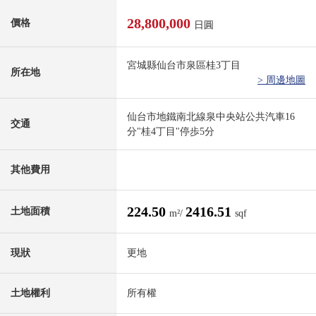
28,800,000
價格
日圓
宮城縣仙台市泉區桂3丁目
所在地
> 周邊地圖
仙台市地鐵南北線泉中央站公共汽車16
交通
分"桂4丁目"停歩5分
其他費用
224.50
2416.51
土地面積
m²/
sqf
現狀
更地
土地權利
所有權