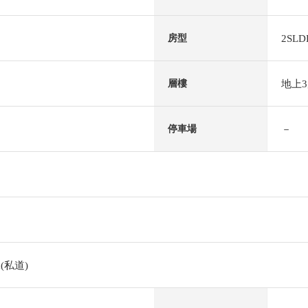
2SLD
房型
地上
層樓
－
停車場
(私道)