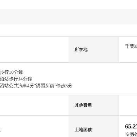
千葉
所在地
步行10分鐘
沼站步行14分鐘
沼站公共汽車4分"講習所前"停歩3分
其他費用
65.
土地面積
f
※另外