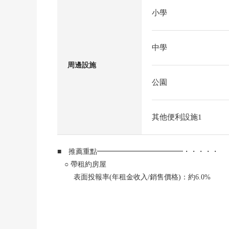
小學
中學
周邊設施
公園
其他便利設施1
■ 推薦重點━━━━━━━━━━━━・・・・・
○ 帶租約房屋
表面投報率(年租金收入/銷售價格)：約6.0%
年預測租金：2,016,000日圆
※本房屋利潤率是對本房屋價格的年預測租金收入(租金
是稅稅的經費扣除前的數據。另外，不是保證租金的東