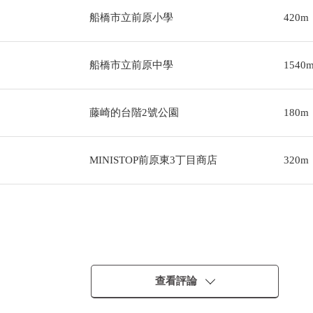
船橋市立前原小學
420m
船橋市立前原中學
1540
藤崎的台階2號公園
180m
MINISTOP前原東3丁目商店
320m
的每月費用168,000日圆的12個月份)的比例
查看評論
西。※正2025年6月當時出租