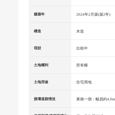
2024年2月築(築2年)
建築年
木造
構造
出租中
現狀
所有權
土地權利
住宅用地
土地用途
東南一側：幅員約4.0m
接壤道路情況