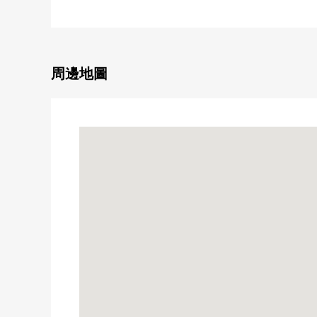
○ 新京成電鐵"前原"車站步行10分鐘
○ 中央緩行線"津田沼"車站JR總武步行14分鐘
○ 2024年2月築的2SLDK
○ 土地面積：65.27平方公尺(含有※胡同狀部分)
周邊地圖
○ 建築面積：74.76平方公尺
○ 有停車位(出自※車型的)
○ 在客廳飯廳，有地板暖氣
○ 有洗碗機的組合廚房(3份瓦斯爐)
○ 1616尺寸的整體衛浴(有浴室換氣乾燥機能)
○ 有TV監視器的內部對講機