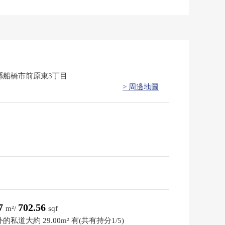
縣船橋市前原東3丁目
> 周邊地圖
27
702.56
m²/
sqf
的私道大約 29.00m² 有(共有持分1/5)