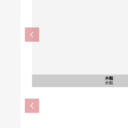
共有部分
共有部分
停車場
停車場
外觀
外觀
外觀
外觀
外觀
入口
入口
大廳
大廳
大廳
大廳
全家便利店墨田東吾嬬站前店(約
墨田區立立花吾嬬的森小學(約2
墨田區立吾嬬立花中學校(約8
大榮立花住宅小區商店(約19
奧運會墨田文花商店(約100
藥之福太郎立花店(約600
腳踏車停放處
腳踏車停放處
電梯間
停車場
停車場
外觀
外觀
外觀
外觀
外觀
入口
入口
大廳
大廳
大廳