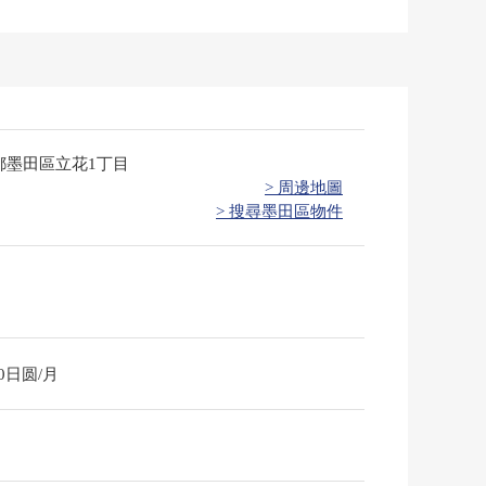
都墨田區立花1丁目
> 周邊地圖
> 搜尋墨田區物件
00日圆/月