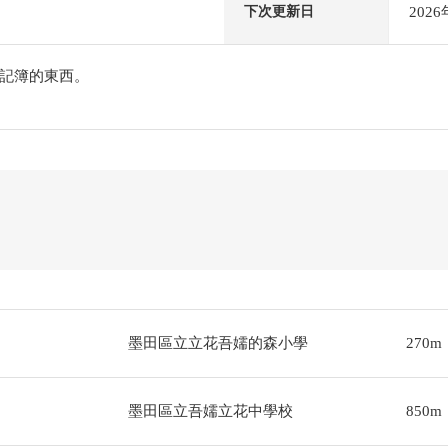
202
下次更新日
記簿的東西。
墨田區立立花吾嬬的森小學
270m
墨田區立吾嬬立花中學校
850m