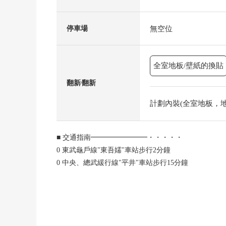
無空位
停車場
全室地板/壁紙的換貼
翻新⁄翻新
計劃內裝(全室地板，地板，
■ 交通指南━━━━━━━━・・・・・
0 東武龜戶線"東吾嬬"車站步行2分鐘
0 中央、總武緩行線"平井"車站步行15分鐘
■ 推薦重點━━━━━━━━・・・・・
0 從"東吾嬬"車站步行2分鐘的良好地理位置
0 私人使用面積198.54平方公尺/2樓.3樓部分
0 關於南、東的邊間陽光良好度/5LDK