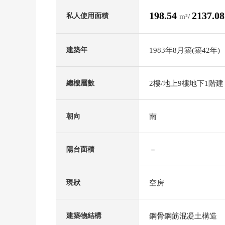
198.54
2137.0
私人使用面積
m²/
1983年8月築(築42年)
建築年
2樓/地上9樓地下1階建
總樓層數
南
朝向
－
陽台面積
空房
現狀
鋼骨鋼筋混凝土構造
建築物結構