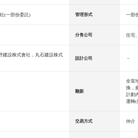
社(一部份委託)
一部
管理形式
住宅
分售公司
北野建設株式會社，丸石建設株式
－
設計公司
全室
換，
翻新
計劃內
運轉(
仲介
交易方式