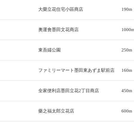
大榮立花住宅小區商店
190m
奧運會墨田文花商店
1000
東吾嬬公園
250m
ファミリーマート墨田東あずま駅前店
160m
全家便利店墨田立花2丁目商店
450m
藥之福太郎立花店
600m