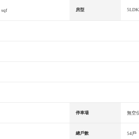
8
5LDK
房型
sqf
無空
停車場
54戶
總戶數