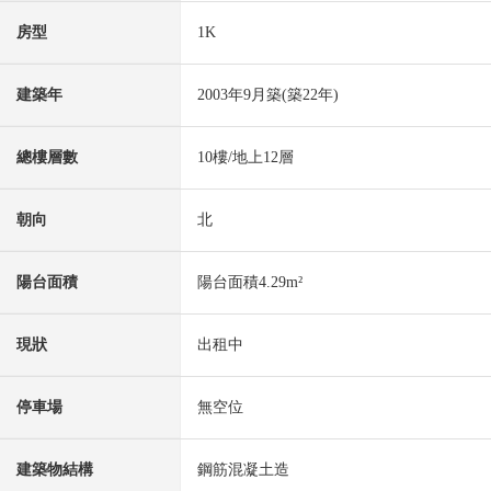
房型
1K
建築年
2003年9月築(築22年)
總樓層數
10樓/地上12層
朝向
北
陽台面積
陽台面積4.29m²
現狀
出租中
停車場
無空位
建築物結構
鋼筋混凝土造