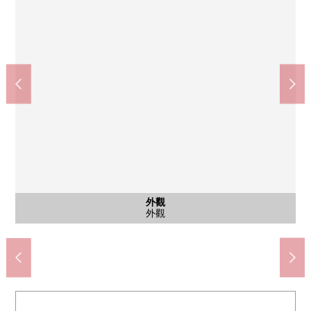
其他當地
外觀
外觀
入口
大廳
約克食品(約30m)
早稻田站(約80m)
腳踏車停放處
入口大廳
外觀
外觀
入口