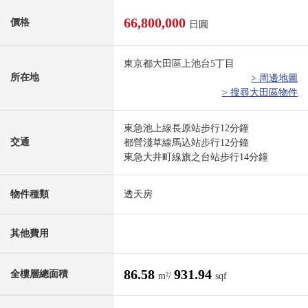
66,800,000
價格
日圓
東京都大田區上池台5丁目
所在地
> 周邊地圖
> 搜尋大田區物件
東急池上線長原站步行12分鐘
交通
都營淺草線馬込站步行12分鐘
東急大井町線旗之台站步行14分鐘
物件種類
透天房
其他費用
86.58
931.94
全樓層總面積
m²/
sqf