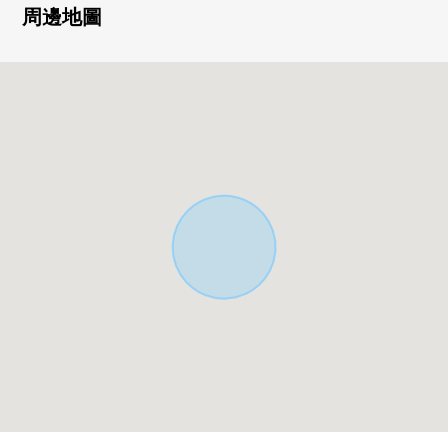
・建築面積86.58平方公尺的木造3階建
周邊地圖
・有超過6張塌塌米各房間的面積
・在東北一側約6.9m公路接道
・有汽車空間1台分鐘(出自車型的)
▼房間的特徴
・約15張塌塌米舒適的LDK
・能把房間廣泛地用於的牆帳單的廚房
・采用家族團聚的生活INN樓梯
・有窗，容易換空氣，亮的浴室
▼周邊環境
・便於購物的居住環境
LIFE上池台商店步行4分鐘(約300m)
全家便利店大田上池台4丁目商店步行5分鐘(約330m)
Welcia大田上池台商店步行3分鐘(約210m)
・馬込第3小學步行9分鐘(約670m)