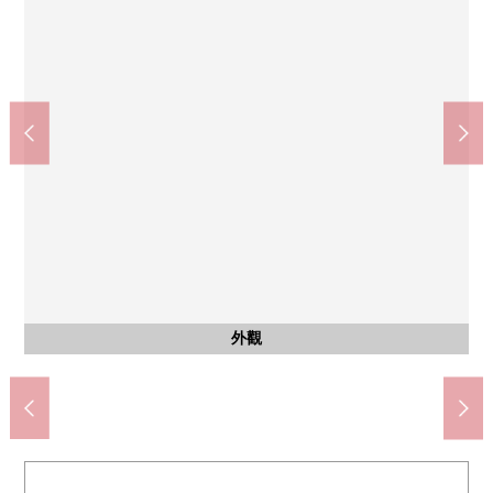
西式房間
客廳
客廳
全家便利店大田上池台4丁目商店(約330m)
7-Eleven大田區上池台商店(約730m)
Welcia大田上池台商店(約210m)
大田區立馬込第3小學(約670m)
Mybasket上池台商店(約650m)
東急store上池台商店(約640m)
東京都立荏原病院(約1260m)
大田區立貝冢中學(約470m)
上池台射水坂公園(約280m)
LIFE上池台商店(約300m)
大田中馬込郵局(約410m)
有TOP Right的亮的客廳
有TOP Right的亮的客廳
3樓6張塌塌米西式房間
含有前面道路的外觀
含有前面道路的外觀
公共汽車
外觀
廚房
洗臉