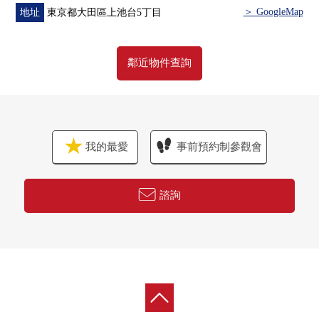
■ 在找想要的家方面給予幫助的━━━━━・・・
＞ GoogleMap
地址
東京都大田區上池台5丁目
房屋的詳細、需討論是如感興趣,歡迎請隨時聯繫我們。
鄰近物件查詢
我的最愛
事前預約制參觀會
諮詢