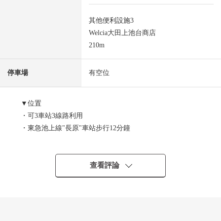
其他便利設施3
Welcia大田上池台商店
210m
停車場
有空位
▼位置
・可3車站3線路利用
・東急池上線"長原"車站步行12分鐘
・都營淺草線"馬込"車站步行12分鐘
・東急大井町線，池上線"旗台"車站步行14分鐘
・東急大井町線"荏原町"車站步行15分鐘
查看評論
・到東急公共汽車"貝冢坂"公車站到約80m JR大森站交通便
捷
▼建築物的特徴