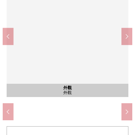
doraggupapasu小石川1丁目商店(約420m)
春日站(都營地下鐵大江戶線)(約740m)
Queens伊勢丹小石川商店(約310m)
Mybasket西片1丁目商店(約280m)
大榮小石川商店(約490m)
公共汽車
停車場
停車場
外觀
客廳
客廳
廚房
廚房
室內
室內
洗臉
廁所
室內
室內
室內
收納
收納
室內
室內
收納
收納
收納
風景
風景
風景
外觀
入口
入口
入口
步行10分鐘。
步行4分鐘。
步行4分鐘。
步行7分鐘。
步行6分鐘。
西式房間
西式房間
公共汽車
西式房間
西式房間
西式房間
西式房間
西式房間
停車場
停車場
外觀
客廳
客廳
廚房
廚房
洗臉
廁所
收納
收納
收納
收納
收納
風景
風景
風景
外觀
入口
入口
入口