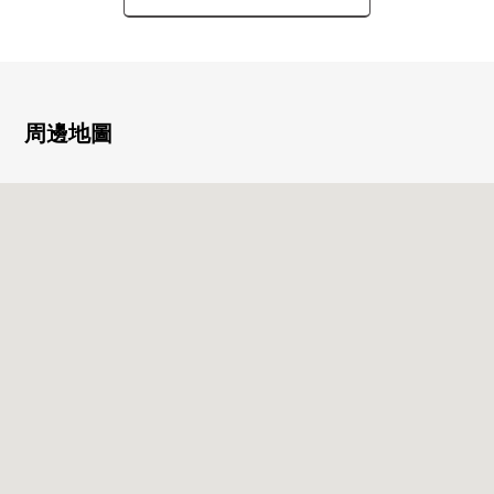
○ 廚房交換
○ 整體衛浴交換
○ 盥洗台NEW交換
○ 廁所NEW交換
○ 門NEW交換
周邊地圖
○ House清洗
■ 比負責人━━━━━━━━・・・
這次到房屋詳細看，表示衷心感謝。
因為關於下列在內覽之前甚至承受階段所以歡迎來電早
熟。
○ 房屋的周邊環境的向導以及說明
○ 顧客專用的資金計劃書的製作
○ 住宅貸款預先判斷的受理