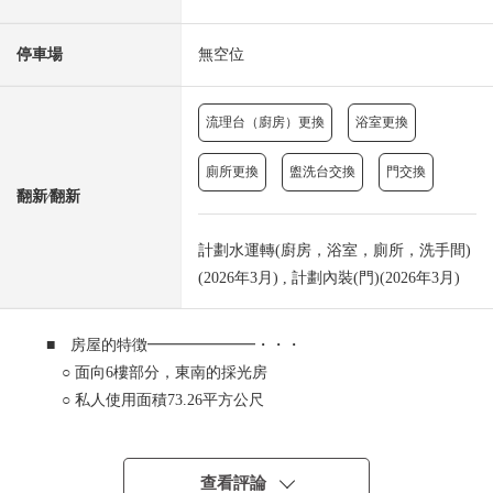
停車場
無空位
流理台（廚房）更換
浴室更換
廁所更換
盥洗台交換
門交換
翻新⁄翻新
計劃水運轉(廚房，浴室，廁所，洗手間)
(2026年3月) , 計劃內裝(門)(2026年3月)
■ 房屋的特徴━━━━━━━・・・
○ 面向6樓部分，東南的採光房
○ 私人使用面積73.26平方公尺
※建築物結構：鋼骨鋼筋混凝土構造、鋼筋混凝土造
■ 翻新履歷(2026年3月完成)━━━━━━━━━━・・・
查看評論