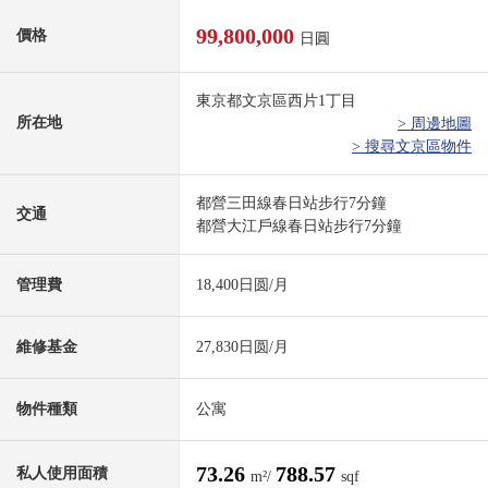
99,800,000
價格
日圓
東京都文京區西片1丁目
所在地
> 周邊地圖
> 搜尋文京區物件
都營三田線春日站步行7分鐘
交通
都營大江戶線春日站步行7分鐘
管理費
18,400日圆/月
維修基金
27,830日圆/月
物件種類
公寓
73.26
788.57
私人使用面積
m²/
sqf