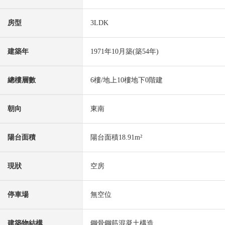
房型
3LDK
建築年
1971年10月築(築54年)
總樓層數
6樓/地上10樓地下0階建
朝向
東南
陽台面積
陽台面積18.91m²
現狀
空房
停車場
無空位
建築物結構
鋼骨鋼筋混凝土構造