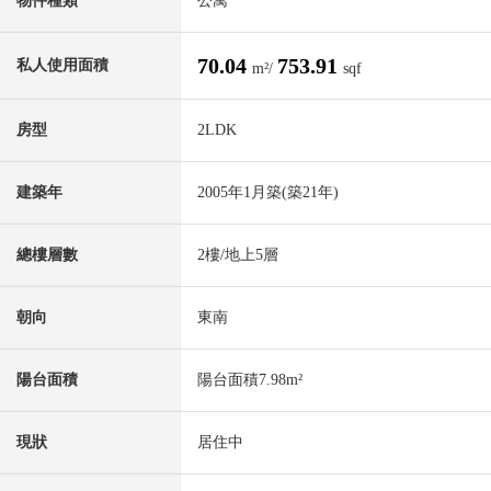
物件種類
公寓
70.04
753.91
私人使用面積
m²/
sqf
房型
2LDK
建築年
2005年1月築(築21年)
總樓層數
2樓/地上5層
朝向
東南
陽台面積
陽台面積7.98m²
現狀
居住中