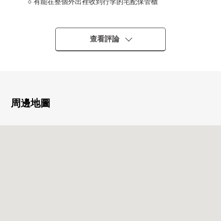
○ 有能在整個外出裡收到行李的宅配保管櫃
○ 安全也在防盜門在的Mansion放心
○ 能在和重要的寵物一起生活的公寓(有細則)
查看評論
■ 比負責人
━━━━━━━━━━━━━━━━━━・・・・・
這次到房屋詳細看，表示衷心感謝。
因為關於下列在內覽之前甚至承受階段所以歡迎來電早
熟。
周邊地圖
○ 房屋的周邊環境的向導以及說明
○ 顧客專用的資金計劃書的製作
○ 其他房屋的介紹
○ 貸款預先判斷的受理