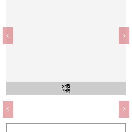
東京地鐵線千代田線"根津"車站1號出口(約500m)
全家便利店文京向丘2丁目商店(約530m)
ABAB赤札堂根津商店(約450m)
Welcia文京根津商店(約390m)
7-Eleven根津站前店(約330m)
停車場
外觀
入口
外觀
步行5分鐘。步行2分鐘
步行7分鐘。
步行6分鐘。
步行5分鐘。
步行7分鐘。
停車場
外觀
入口
外觀