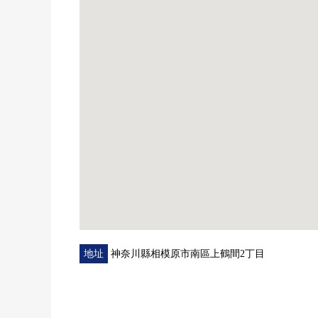
・在bono相模大野裡有[Times相模原市營相模大野
・沿著行幸路有[Times相模原市營相模大野立體停
(為被入庫的時間確認，到店鋪麻煩您拿被發行的停
在回來[停車服務票]的時候，給。
地址
神奈川縣相模原市南區上鶴間2丁目