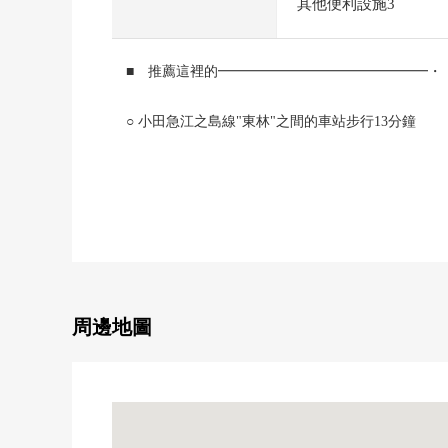
其他便利設施3
■ 推薦這裡的━━━━━━━━━━━━━━━・
○ 小田急江之島線"東林"之間的車站步行13分鐘
○ 小田急小田原線"相模大野"車站步行22分鐘
○ 在有建築條件的土地，沒有。
○ 閒靜的住宅區
○ 第1種低層住宅專用區
周邊地圖
■ 在請坐車對三井Rehouse相模大野Center到