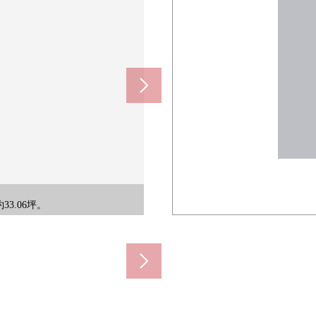
1940m)
720m)
率是100%。
住宅專用區。
33.06坪。
地，沒有。
se廠商。
的照片。
住宅區。