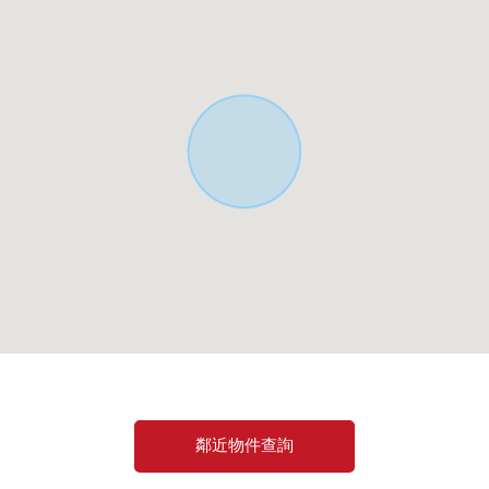
站西側停車場]還是
車場]，請利用。
車券)
鄰近物件查詢