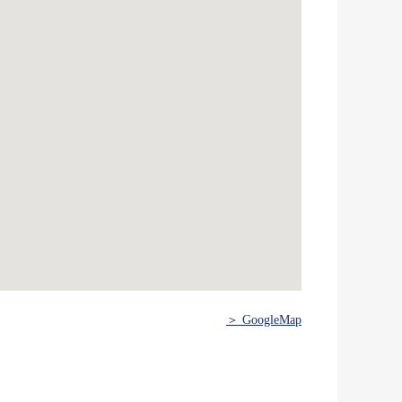
＞ GoogleMap