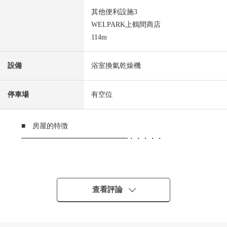
其他便利設施3
WELPARK上鶴間商店
114m
設備
浴室換氣乾燥機
停車場
有空位
■ 房屋的特徴
━━━━━━━━━━━━━━━・・・・・
0 JR橫濱線"町田"車站步行12分鐘
0 小田急線"相模大野"車站步行13分鐘
0 約72平方公尺、2LDK
查看評論
0 陽光從大的窗照射，擁擠的大約亮的客廳
0 6.0張塌塌米和式房間有收納