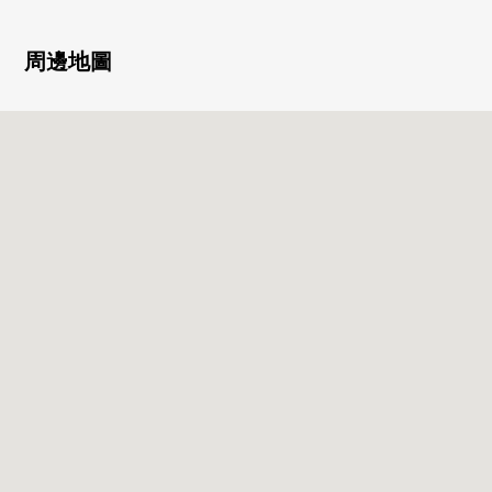
0 有再加熱功能的智能浴缸
○ 有電式浴室烘乾機
0 有溫水衝洗功能的廁所
周邊地圖
0 日照、通風為兩面陽台良好
0 周圍有超市·便利店、公園、郵局
■ 在請坐車對三井Rehouse相模大野Center到店裡來的時候
━━━━━━━━━━━━━━━・・・・・
・在bono相模大野裡有[Times相模原市營相模大野站西
側停車場]還是
・沿著行幸路有[Times相模原市營相模大野立體停車
場]，請利用。
(為被入庫的時間確認，到店鋪麻煩您拿被發行的停車
券)
在回來[停車服務票]的時候，給。