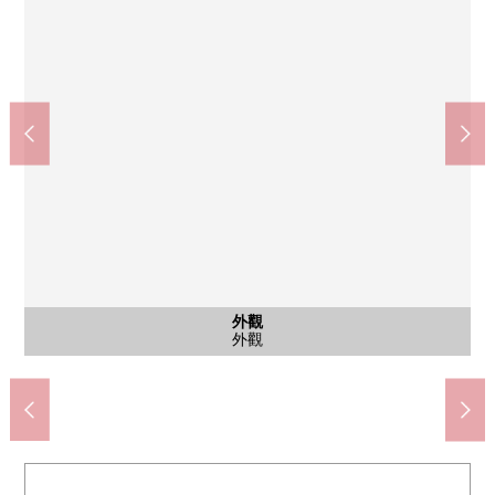
Lawson上鶴間本町5丁目商店(約183m)
7-Eleven相模原邊界橋店(約587m)
WELPARK上鶴間商店(約114m)
相模原市立谷口小學(約175m)
相模原市立谷口中學(約710m)
sanwa上鶴間商店(約362m)
相模原谷口郵局(約227m)
公共汽車
停車場
外觀
客廳
客廳
風景
風景
風景
陽台
廚房
室內
室內
收納
室內
室內
收納
風景
風景
風景
廁所
其他
其他
外觀
其他
其他
外觀
外觀
外觀
和式房間(6.0張榻榻米)
和式房間(6.0張榻榻米)
西式房間收納
腳踏車停放處
步行5分鐘。
步行3分鐘。
步行7分鐘。
步行2分鐘。
步行3分鐘。
步行3分鐘。
步行8分鐘。
垃圾堆放處
南側風景
南側風景
南側風景
走廊收納
公共汽車
西式房間
西式房間
北側風景
北側風景
北側風景
前面道路
前面道路
停車場
外觀
客廳
客廳
陽台
廚房
廁所
外觀
外觀
外觀
外觀