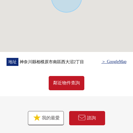
(為被入庫的時間確認，到店鋪麻煩您拿被發行的停車
券)
在回來[停車服務票]的時候，給。
＞ GoogleMap
地址
神奈川縣相模原市南區西大沼2丁目
鄰近物件查詢
我的最愛
諮詢