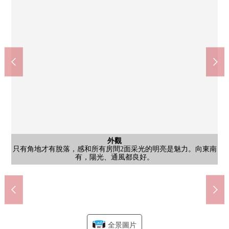
含有前面道路的外觀
公共汽車
西式房間
西式房間
西式房間
西式房間
西式房間
西式房間
西式房間
西式房間
外觀
客廳
客廳
廚房
洗臉
門口
廁所
門口
門口
外觀
外觀
有大型SIC的門口。也就這樣能收藏嬰兒車以及戶外用品，一下子
有窗的確保明亮的門口空間。屬於收納+櫃台的，具有容易日常性
只有角地才有脫落，感和所有房間2面采光的明亮是魅力。向東南
面向陽台的亮的客廳。根據2面采光，通風也是那樣舒適的居住空
有窗的亮的浴室。"nagara放鬆"有浴室電視的實現的浴室。半身浴
有幹凈的感的1樓廁所空間。屬於小窗的可以自然的換氣，能擁有
有大容量收納的1樓西式房間(約7.4張塌塌米)。也總結能收藏衣服
根據大的掃出窗確保安定的采光的1樓西式房間(約7.4張塌塌米)。
有收納，整理的3樓西式房間(約5.9張塌塌米)。能用壁櫥完備廣泛
用腰高窗考慮隱私的3樓西式房間(約4.8張塌塌米)。能確保日中安
適合所有房間2面采光的東南的角地。視界打開，是能把光和風結
在角地，對所有房間確保2方向的采光。只有東南朝向才能做到的
開放感覺溢出來的LDK。光從大的開口部插進去，家族是自然和
會話興奮起來的開放式廚房。一邊用能瞭望客廳的配置做家務，
作為兩面派采光的舒適的西式房間(約5.3張塌塌米)。采光、通風
成熟穩重的面積的西式房間(約5.3張塌塌米)。書齋或者卧室是容
門口到周圍豐富的收納。日用品、存貨品也平息，生活流跡線準
有可能的好的前面道路。容易把握周圍的狀況，是有安心感的居
三面鏡+收納充實的盥洗台。早晨的打扮也順利，并且遮蓋生活
陽光良好度的3樓西式房間(約5.9張塌塌米)。從大的窗充分進入
好用的3樓西式房間(約4.8張塌塌米)。容易舉行家具配置，和卧
含有前面道路的外觀
含有前面道路的外觀
客廳
客廳
廁所
無浪費的設計的2樓廁所空間。是每一天容易使用的端正的式樣。
版面設計自由的LDK。發揮柱子配置，容易分餐廳·生活的設計。
是也容易在平坦的道路做步行以及騎自行車的移動的街景。
以及長浴缸能享用的奢侈的式樣。換氣性也有窗的良好。
周圍定下來的住宅地。是容易作為家想像的環境。
光遍布的客廳。被通過1日復數開口感到明亮。
醫療法人直資源會相模原南醫院(約650m)
Create Ｓ·Ｄ相模原東大沼商店(約965m)
以及季節東西，能廣泛地使用房間。
Lawson相模原東大沼商店(約200m)
都良好，并且居住性高度是魅力。
相模原市立大野台小學(約500m)
相模原市立大野台中學(約630m)
是容易明亮地渡過日中的空間。
室、小孩室、書齋廣泛地對應。
伊藤洋華堂古淵商店(約940m)
一邊也能與家族的時間珍惜。
光，是明亮與眾不同的空間。
相模原大野台7郵局(約820m)
AEON相模原商店(約1150m)
感，一下子切，可以使用。
有，陽光、通風都良好。
易根據用途使用的空間。
實地拿進來的居住環境。
切門口周圍，能保持。
大野台診所(約685m)
聚集的舒服的空間。
平穩的陽光是魅力。
地使用居住空間。
地使用的功能性。
定的明亮。
舒適度。
住環境。
間。
備。
全景圖片