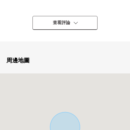
0 JR橫濱線"古淵"車站步行19分鐘。
0 向角地×東南有，陽光、通風都良好。
0 有確保所有房間2面采光的開放感覺的3層的4LDK住宅。
查看評論
0 面向東南一側約7.2m的公路，舒適是某一個角地位置。
0 有1具凈水器型、食器洗淨乾燥機的組合廚房。
○ 會話興奮起來的櫃台廚房。
○ 有有TV的浴室/智能浴缸、浴室烘乾機。
○ 有窗的.1坪類型的寬鬆的浴室。
周邊地圖
○ 收納力在全居室收納+地板預先收納+步入式鞋櫃充實。
■ 在請坐車對三井Rehouse相模大野Center到店裡來的時候
━━━━━━━━━━━━━━━・・・・・
・在bono相模大野裡有[Times相模原市營相模大野站西
側停車場]還是
・沿著行幸路有[Times相模原市營相模大野立體停車
場]，請利用。