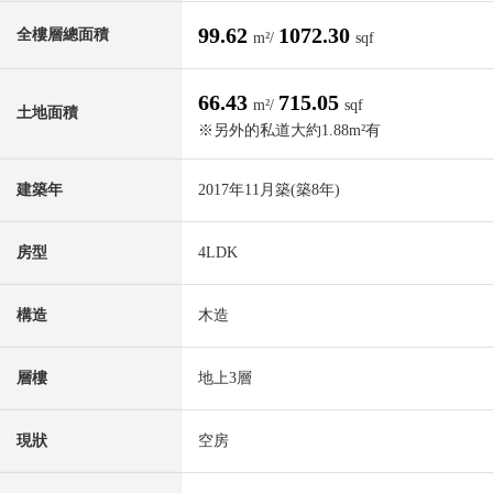
99.62
1072.30
全樓層總面積
m²/
sqf
66.43
715.05
m²/
sqf
土地面積
※另外的私道大約1.88m²有
建築年
2017年11月築(築8年)
房型
4LDK
構造
木造
層樓
地上3層
現狀
空房