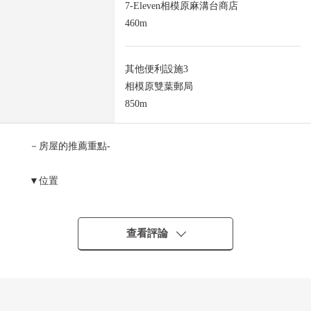
7-Eleven相模原麻溝台商店
460m
其他便利設施3
相模原雙葉郵局
850m
－房屋的推薦重點-
▼位置
・小田急線"相模大野"車站公共汽車18分
"水道路"停歩6分(約457m)
・小田急線"相武台前"車站公共汽車15分
查看評論
"麻溝台公園前"停歩5分(約383m)
・小田急線"小田急相模原"車站公共汽車16分
"水道路"停歩6分(約457m)