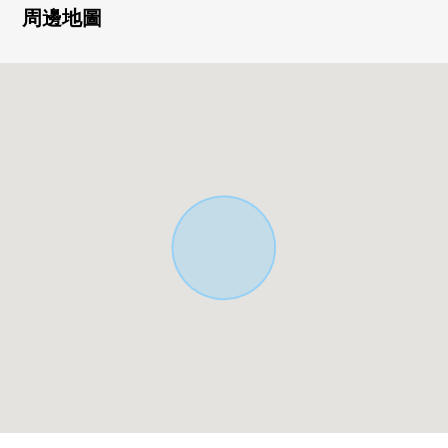
▼房屋的特徴
周邊地圖
・土地面積155.73平方公尺建築面積133.58平方公尺
・6DK+S的透天房
・在全居室存儲空間有
・能作為居室以及書齋、遠距工作空間使用的儲藏室
・能進出2個房間的寬大的陽台
・開放隔扇的話能作為1個房間使用1樓和式房間
▼周邊環境
・你Coop麻溝台商店步行6分鐘(約410m)
・Lawson·THREE F相模原麻溝台商店步行4分鐘(約270m)
■ 在請坐車對三井Rehouse相模大野Center到店裡來的時候
━━━━━━━━━━━━━━━・・・・・
・在在bono相模大野裡有[Times相模原市營相模大野站
西側停車場]，請利用，回來[停車服務票]的時候，給。