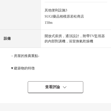
其他便利設施3
SUGI藥品相模原若松商店
150m
開放式廚房，通頂設計，附帶TV監視器
設備
的內部對講機，浴室換氣乾燥機
－房屋的推薦重點-
▼建築物的特徴
・小田急小田原線、江之島線"相模大野"車站步行19分鐘
是從車站平坦的路程
・可以停車2台的新建透天房 ※依靠車型
查看評論
・有全居室收納的4LDK
▼房間的特徴