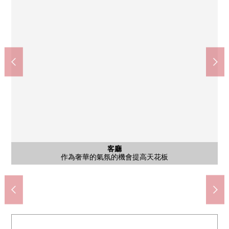
和式房間
公共汽車
公共汽車
西式房間
西式房間
西式房間
西式房間
西式房間
停車場
客廳
外觀
門口
客廳
廚房
廚房
洗臉
廁所
廁所
陽台
外觀
外觀
外觀
外觀
假如是車的話，一般情況下建成2台並列的停車的停車場
新鮮的市場nakaya相模原大沼商店(約580m)
全家便利店相模原若松3丁目商店(約290m)
一般情況下能把車並列2台在停好的停車場
7-Eleven相模原若松3丁目商店(約250m)
使廚房的天花板設計變化，上演弛張
面向陽台的西式房間(約7.0張塌塌米)
面向陽台的西式房間(約5.2張塌塌米)
面向陽台的西式房間(約5.2張塌塌米)
SUGI藥品相模原若松商店(約150m)
作為奢華的氣氛的機會提高天花板
能從兩個西式房間來來去去的陽台
相模原市立大野南中學(約270m)
家族的會話興奮起來的櫃台廚房
LIFE相模原若松商店(約350m)
相模原市立大沼小學(約680m)
配通頂設計有開放感覺的門口
Square榻榻米漂亮的和式房間
能把大型的碗櫥放在的廚房
相模原若松郵局(約650m)
西式房間(約7.0張塌塌米)
西式房間(約5.2張塌塌米)
小沼西公園(約370m)
有窗的系統總線
櫃台大的盥洗台
寬鬆的浴室
1樓廁所
2樓廁所
外觀
外觀
外觀
外觀