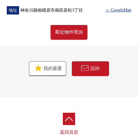
■ 在請坐車對三井Rehouse相模大野Center到店裡來的時候
━━━━━━━━━━━━━━━・・・・・
＞ GoogleMap
地址
神奈川縣相模原市南區若松3丁目
・在bono相模大野裡有[Times相模原市營相模大野站西
鄰近物件查詢
側停車場]還是
・沿著行幸路有[Times相模原市營相模大野立體停車
場]，請利用。
(為被入庫的時間確認，到店鋪麻煩您拿被發行的停車
券)
我的最愛
諮詢
在回來[停車服務票]的時候，給。
返回頁首