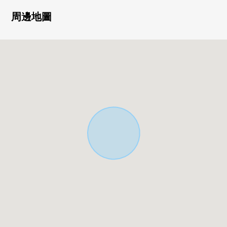
・約17.0張塌塌米LDK
正在機會上利用天花板和一部分重音Cross，是有弛張的
周邊地圖
空間
・開放鄰接的和洋式房間的話約21.5張塌塌米舒適某一個空
間伸展
・一邊做菜，一邊，為開放式廚房，能瞭望全體房間
・在上部樓梯井亮的門口
・面向適合東南的陽台，日照良好
在陽台，從2個房間可以出入
▼設備
・在有扶手的樓梯、樓梯井、機會上有天花板、火災報警
器、防震減振器·重音Cross、宅配保管櫃、TV監視器的內部
對講機、浴室烘乾機、人造大理組合廚房·手有淋浴盥洗
台、溫水衝洗馬桶座、LED照明(門口、走廊、廚房·廁所、
洗手間)