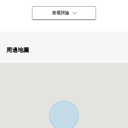
▼建築物的特徴
查看評論
・有全居室收納的3LDK
・可停車2台 ※依靠車型
・面向南向曝光面道路，日照良好
▼房間的特徴
周邊地圖
・約20.0張塌塌米LDK
上部樓梯井的和式房間(約2.25張塌塌米)正鄰接
・附帶櫃台的開放式廚房
一邊做菜，一邊能瞭望全體房間
・有能保管儲備品的餐具室
・約7.0張塌塌米主卧室
有收納豐富的嵌入式衣櫃
・日照為南向曝光面陽台良好
▼設備
・在有扶手的樓梯、樓梯井、機會上有天花板、火災報警