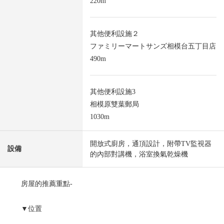
220m
其他便利設施２
ファミリーマートサンズ相模台五丁目店
490m
其他便利設施3
相模原雙葉郵局
1030m
開放式廚房，通頂設計，附帶TV監視器
設備
的內部對講機，浴室換氣乾燥機
房屋的推薦重點-
▼位置
・小田急小田原線"小田急相模原"車站步行22分鐘