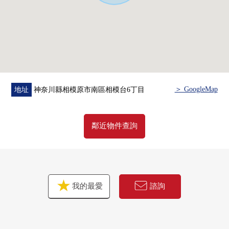
器、防震減振器·重音Cross、宅配保管櫃、TV監視器的內部
對講機
■ 在請坐車對三井Rehouse相模大野Center到店裡來的時候
━━━━━━━━━━━━━━━・・・・・
＞ GoogleMap
地址
神奈川縣相模原市南區相模台6丁目
・在bono相模大野裡有[Times相模原市營相模大野站西
側停車場]還是
鄰近物件查詢
・沿著行幸路有[Times相模原市營相模大野立體停車
場]，請利用。
(為被入庫的時間確認，到店鋪麻煩您拿被發行的停車
券)
在回來[停車服務票]的時候，給。
我的最愛
諮詢