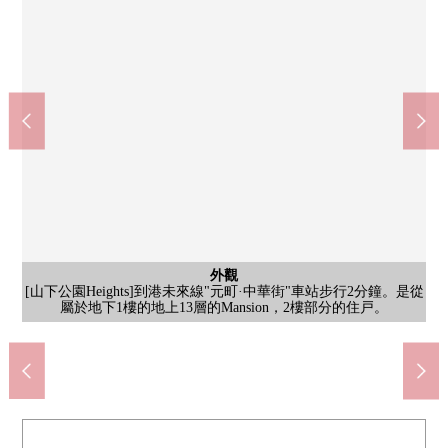
西式房間
西式房間
客廳
客廳
客廳
客廳
廚房
[LDK]即使放稍大一點的沙發也是有舒適的面積。因為是簡單的裝
[LDK]開放同生活鄰接的西式房間的拉門的話在超過22張塌塌米寬
[LDK]有被用白的牆紙統一的清潔感覺的室內。如果把影像牆上用
[廚房]是被用2023年11月的翻新交換的貼墻式的廚房。容易集中於
[西式房間]有有收納力的WIC。能和感覺清醒也收藏有長度的衣服
[LDK]約16.5張塌塌米，3面采光的LDK。在2023年11月，能在已
[西式房間]是約6.0張塌塌米西式房間。作為客廳的一部分，同場
Maruetsu微型山下公園店(約220m)
公共汽車
公共汽車
外觀
風景
風景
客廳
廚房
廚房
洗臉
洗臉
洗臉
廁所
[客廳飯廳]已經2023年11月翻新。在寬敞的LDK間取変更。能從客
[始自於住戸的風景照片]能從客廳瞭望山下公園、海灣大橋、冰川
[廚房]是有幹凈的感的組合廚房。上下有充足的存儲空間，在用廚
[洗臉室]具有便於打扮的三面鏡和有淋浴的盥洗台。因為存儲空間
[洗臉室]木紋的設計漂亮的盥洗台。因為洗臉盤子較大所以難以做
[洗臉室]能從正門大廳直接連接的洗臉室。回家之後的洗手以及漱
[廁所]洗手櫃台被在廁所設立。使用後，手洗，馬上衛生。因為有
[廚房]寬鬆的工作TOP以及洗滌槽是魅力。即使在油炸食品以及炒
[山下公園Heights]到港未來線"元町·中華街"車站步行2分鐘。是從
步行3分鐘。24小時營業。在想一點買買，忘記有的時候以及什麼
[浴室]治療1日的疲勞的浴室有幹凈的感，是安靜的氣氛。因為有
景相適應，為跟LDK用拉門連接的房間，可以用途。※照片中的
修所以好像能享受家具的室內裝飾。※照片中的家具、供給品不
敞的空間。在彈性根據生活方式可以使用。※照片中的家具、供
經裝修翻新實施的整潔的房間心情舒暢地開始新生活。※照片中
投影機放到的話，對家電影迅速地改變。※照片中的家具、供給
以及小東西類，旅行箱。※照片中的家具、供給品不在銷售價格
工作，是不損壞餐廳空間的面積的式樣。※照片中的家具、供給
[浴室]有支援開始的扶手。淋浴頭用喜歡的高度用滑動桿可以使
[始自於住戸的風景照片]步行4分鐘的範圍以內擁有超市和便利
橫濱市立原市鎮小學(約1500m)
橫濱市立碼頭中學(約820m)
門口
門口
[走廊]隱私被在即使打開門口門也LDK難以看上去像的間取保持。
圓(依據天氣好壞)。因為沒有高的建築物所以在前面嘗開放感覺。
廳看山下公園。※照片中的家具、供給品不在銷售價格裡面含有
窗可以勤快的換氣所以，并且不儲存濕氣，舒適地可以使用。
屬於地下1樓的地上13層的Mansion，2樓部分的住戸。
菜的情況下做油跳躍也，為貼墻式，迅速能擦去。
多所以能和感覺清醒也收藏小東西類以及化妝品。
店，藥妝店。是也便於突然的購物的居住環境。
[門口]在門口設置附帶TV監視器的內部對講機
鏡子在客人整理外表所以的時候可以使用。
的家具、供給品不在銷售價格裡面含有
家具、供給品不在銷售價格裡面含有
步行19分鐘。拍攝日2026年2月19日
給品不在銷售價格裡面含有
房用品感覺清醒，收藏來。
品不在銷售價格裡面含有
品不在銷售價格裡面含有
的時候，在好的距離。
在銷售價格裡面含有
口也是順利的房型。
步行11分鐘。
裡面含有
水跳躍。
用。
門口
門口
門口
門口
入口
入口
入口
入口