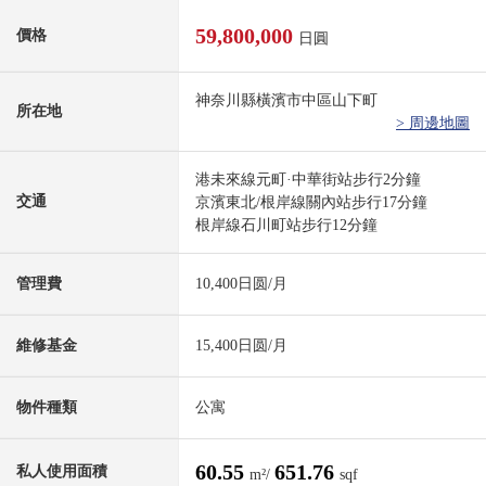
59,800,000
價格
日圓
神奈川縣橫濱市中區山下町
所在地
> 周邊地圖
港未來線元町·中華街站步行2分鐘
交通
京濱東北/根岸線關內站步行17分鐘
根岸線石川町站步行12分鐘
管理費
10,400日圆/月
維修基金
15,400日圆/月
物件種類
公寓
60.55
651.76
私人使用面積
m²/
sqf