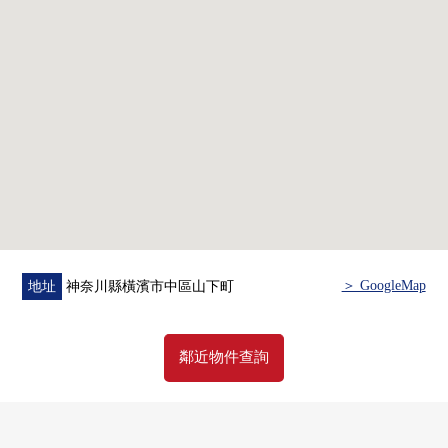
0 到元町商店街步行7分鐘(約530m)
0 到見港灣丘公園步行10分鐘(約790m)
0 到橫濱公園(橫濱運動場)步行11分鐘(約870m)
0 到微型山下公園商店Maruetsu步行3分鐘(約220m)
＞ GoogleMap
地址
神奈川縣橫濱市中區山下町
鄰近物件查詢