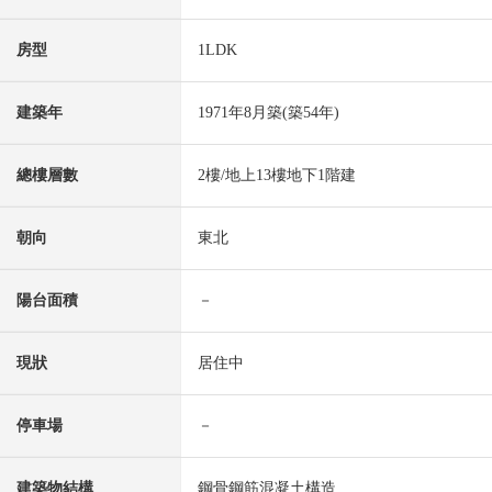
房型
1LDK
建築年
1971年8月築(築54年)
總樓層數
2樓/地上13樓地下1階建
朝向
東北
陽台面積
－
現狀
居住中
停車場
－
建築物結構
鋼骨鋼筋混凝土構造