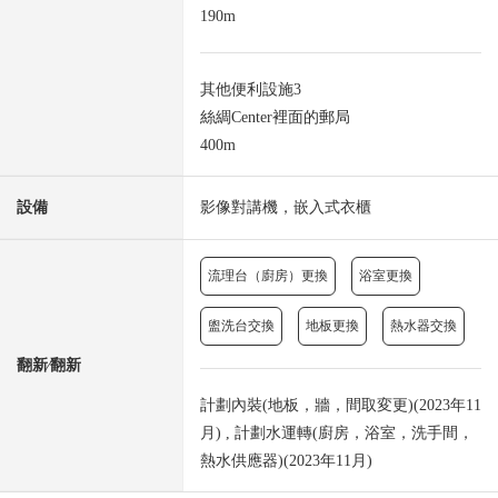
190m
其他便利設施3
絲綢Center裡面的郵局
400m
設備
影像對講機，嵌入式衣櫃
流理台（廚房）更換
浴室更換
盥洗台交換
地板更換
熱水器交換
翻新⁄翻新
計劃內裝(地板，牆，間取変更)(2023年11
月) , 計劃水運轉(廚房，浴室，洗手間，
熱水供應器)(2023年11月)