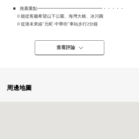
■ 推薦重點━━━━━━━━━━━━━━━・・・・・
0 能從客廳希望山下公園、海灣大橋、冰川圓
0 從港未來線"元町·中華街"車站步行2分鐘
0 樓下是入口，并且左右是無隣接住戸的邊間
0 93戶總戶數，設計施工是大成建設株式會社
0 可飼養寵物（有規定）
查看評論
■ 翻新履歷(2023年11月)
━━━━━━━━━━━━━━・・・・・
0 廚房交換，浴室交換，盥洗台交換，
地板張替，Cross張替，間取変更，熱水器交換
周邊地圖
■ 周邊設施━━━━━━━━━━━━━━━・・・・・
0 到山下公園步行2分鐘(約110m)
0 到Hotel New Grand步行1分鐘(約70m)
0 到中華街東門步行2分鐘(約130m)
0 到橫濱海邊塔樓步行4分鐘(約320m)