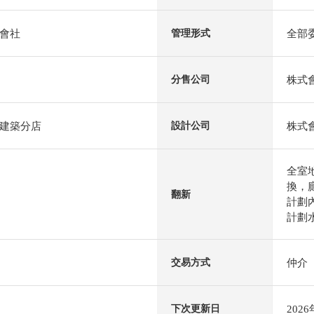
會社
全部
管理形式
株式會
分售公司
建築分店
株式
設計公司
全室
換，
翻新
計劃內
計劃水
仲介
交易方式
202
下次更新日