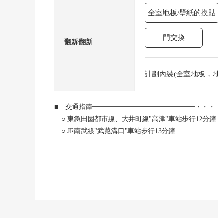
全室地板/壁紙的換貼
門交換
翻新⁄翻新
計劃內裝(全室地板，地板
■ 交通指南━━━━━━━━━━━━━━━・・・
○ 東急田園都市線、大井町線"高津"車站步行12分鐘
○ JR南武線"武藏溝口"車站步行13分鐘
○ 東急田園都市線、大井町線"溝口"車站步行14分鐘
■ 推薦重點━━━━━━━━━━━・・・・・
○ 可以3線路的利用的位置
○ 光照、通風關於所有房間2面采光良好
○ 能在菜的時候享受會話的開放式廚房
○ 有從腳下熱的地板暖氣(客廳部分)