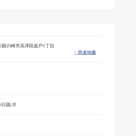
川縣川崎市高津區坂戶1丁目
> 周邊地圖
40日圆/月