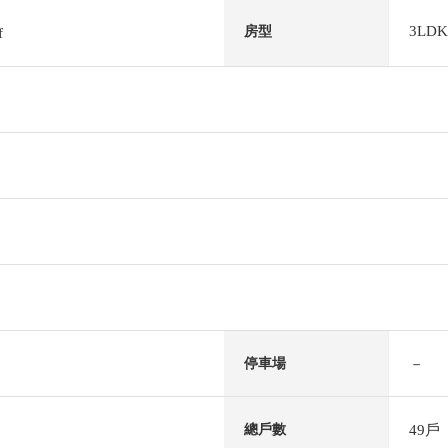
3LDK
房型
f
－
停車場
49戶
總戶數