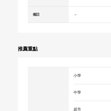
－
備註
推薦重點
小學
中學
超市