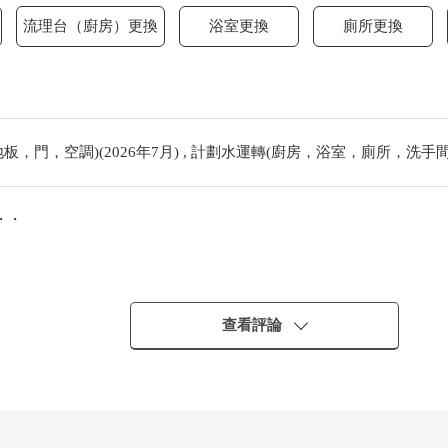
流理台（廚房）更換
浴室更換
廁所更換
，門，空調)(2026年7月) , 計劃水運轉(廚房，浴室，廁所，洗手間)(
・・
查看評論