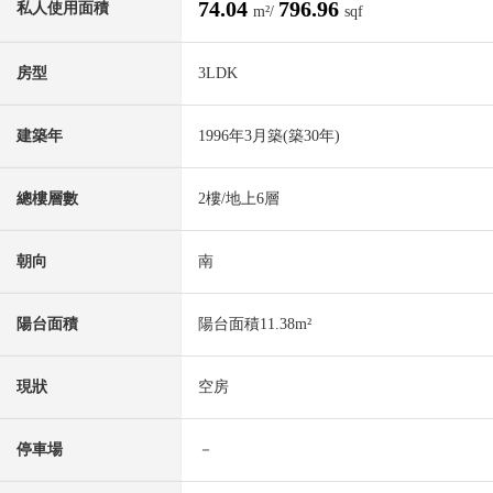
74.04
796.96
私人使用面積
m²/
sqf
房型
3LDK
建築年
1996年3月築(築30年)
總樓層數
2樓/地上6層
朝向
南
陽台面積
陽台面積11.38m²
現狀
空房
停車場
－