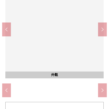
全家便利店Us road碼頭北下田町商店(約390m)
doragguseimusu橫濱下田商店(約590m)
Mybasket下田町6丁目商店(約610m)
橫濱市立日吉台西中學校(約960m)
川崎市立井田醫院(約1200m)
橫濱市立駒林小學(約520m)
橫濱下田郵局(約730m)
ＯＫ日吉店(約1220m)
下田町4公園(約420m)
公共汽車
西式房間
西式房間
西式房間
西式房間
西式房間
西式房間
其他當地
其他當地
共有部分
共有部分
停車場
外觀
客廳
客廳
廚房
洗臉
廁所
收納
收納
收納
門口
收納
陽台
風景
入口