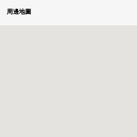
・可2線路利用
・寵物飼養可(有細則)
周邊地圖
▼房間的特徴
・關於朝南的住戸陽光良好度的3LDK(依據天氣好壞)
・在考慮隱私的門口的前面的凹室
・面向朝南的陽台的亮的西式房間(依據天氣好壞)
▼設備
・防盜門
・開放式廚房、洗碗機
・浴室換氣乾燥機、再加熱功能
▼翻新內容(2026年6月實施)
・組合廚房，整體衛浴，廁所，盥洗台交換
・全室地板，所有房間地板，層瓷磚張替
・門交換
・空調設置