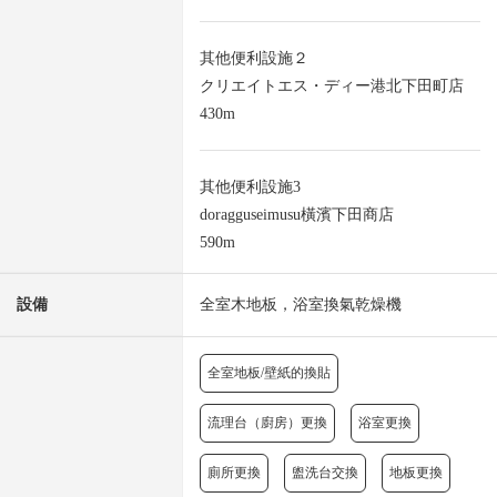
其他便利設施２
クリエイトエス・ディー港北下田町店
430m
其他便利設施3
doragguseimusu橫濱下田商店
590m
設備
全室木地板，浴室換氣乾燥機
全室地板/壁紙的換貼
流理台（廚房）更換
浴室更換
廁所更換
盥洗台交換
地板更換