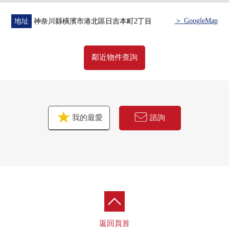
・House清洗其他
＞ GoogleMap
地址
神奈川縣橫濱市港北區日吉本町2丁目
▼周邊環境
・Mybasket下田町6丁目商店步行8分鐘(約610m)
・下田町4公園步行6分鐘(約420m)
鄰近物件查詢
・橫濱市立駒林小學步行7分鐘(約520m)
我的最愛
諮詢
返回頁首