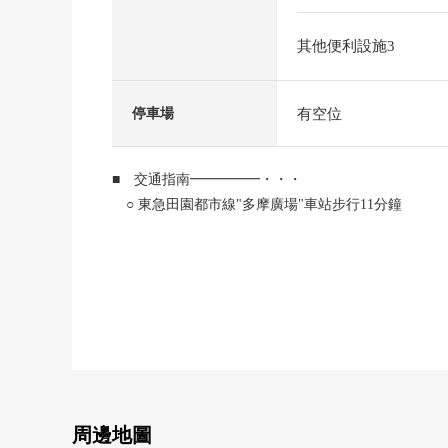
其他便利設施3
有空位
停車場
■ 交通指南━━━━━・・・
○ 東急田園都市線"多摩廣場"車站步行11分鐘
■ 推薦重點━━━━━・・・
○ 私人使用面積54.77平方公尺的2DK
○ 陽光、風景、通風關於朝南西良好
○ 在陽台庫房有
0 在廚房、浴室、廁所窗有
0 各居室有窗，通風良好
■ 多摩廣場住宅小區的特徴━━━━━・・・
周邊地圖