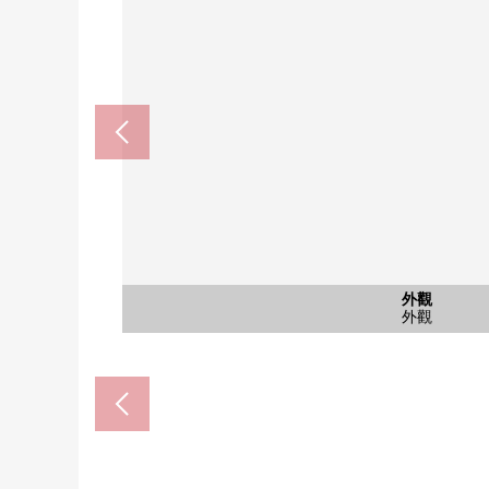
東急百貨商店多摩廣場商店(約7
全家便利店Sun美丘商店(約6
Mybasket多摩廣場商店(約8
多摩廣場Terrace(約1000
美丘小學(約550m)
美丘中學(約550m)
西式房間
西式房間
共有部分
其他當地
其他當地
停車場
外觀
客廳
廚房
洗臉
廁所
外觀
外觀
風景
始自於美丘第4號步行天橋
多摩廣場住宅小區甜甜圈
步行10分鐘。
步行13分鐘。
步行10分鐘。
步行7分鐘。
步行7分鐘。
步行9分鐘。
西式房間
西式房間
共有部分
停車場
外觀
客廳
廚房
洗臉
廁所
外觀
外觀
風景