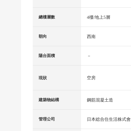
4樓/地上5層
總樓層數
西南
朝向
－
陽台面積
空房
現狀
鋼筋混凝土造
建築物結構
日本総合住生活株式會
管理公司