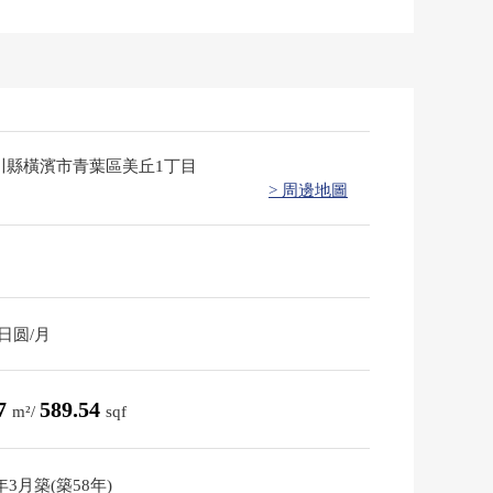
川縣橫濱市青葉區美丘1丁目
> 周邊地圖
0日圆/月
77
589.54
m²/
sqf
8年3月築(築58年)