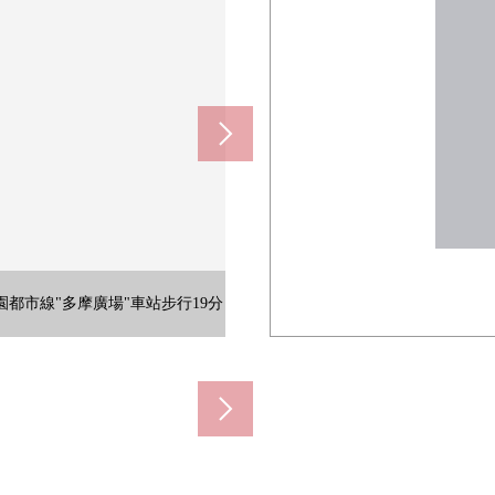
m)
TOP廣闊所以工作順利能夠流跡線
西式房間。也作為夫婦以及家族的卧
田園都市線"多摩廣場"車站步行19分
重要的人時。愉快正聊天的話一瞬
院子可以直接出入。是陽光、通風良
窗灌的亮的空間，能渡過家族團聚
為是簡單的裝修所以好像能享受家
家務，一邊看孩子的功課，便利地
洗的東西的時間，能增加和家族渡
用，從屬於也在完成的菜的配餐便
能心情舒暢地使洗的衣物乾燥。作
儲空間多所以能和感覺清醒也收藏
衛生。因為有鏡子在客人整理外表
藏床上用品、褥墊、季節東西的衣
30m)
m)
做所以放椅子，享受下午茶時間的。
建築物。熱的陽光到室內傾注到。
的顏色味道概括的溫暖的裝修。
納能要烹調家電以及餐具類。
理容易亂七八糟的門口。
舒適地渡過冷的季節。
790m)
西。
。
。