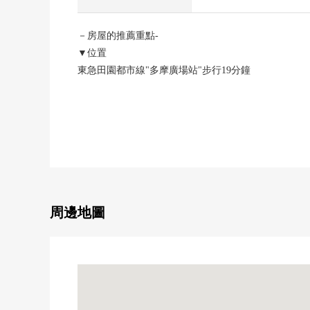
－房屋的推薦重點-
▼位置
東急田園都市線"多摩廣場站"步行19分鐘
人行道被維修保養的美麗的街景擴展到的清靜的住宅地
到綠豐富的美丘第2公園約60m(步行1分鐘)
▼用地建築物的特徴
・積水住宅施工的輕量鐵骨造
・建築面積232.97平方公尺(70.47坪)的5LDK+2S+2WIC
・有土地面積652平方公尺(197.23坪)的舒適的用地
・在角地開放感覺有
周邊地圖
・陽光傾注到的廣闊的南向曝光面院子有
・風景在高地良好
・從屬於車庫的汽車空間有(車型的限制有)
▼房間的特徴