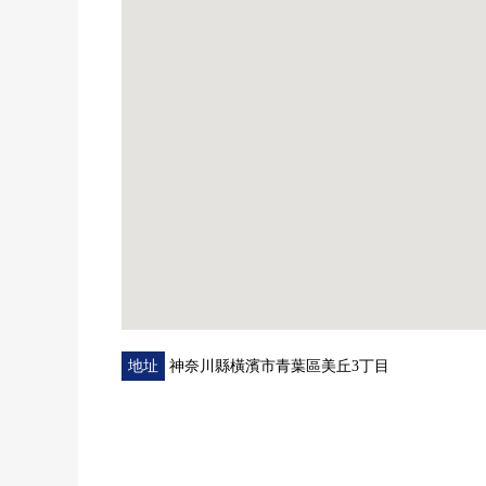
・有超過40張塌塌米舒適的LDK
・有也適當客廳的房間的濕潤的氣氛的和式房間
・收藏走過壁櫥，儲藏室，充實
・面向了南側wide span陽台
亮的2樓和式房間(約7.7張塌塌米)，兩個西式房間(約9
・面向南側BBQ Terrace、院子的開放感覺溢出來
LDK(約41.7張塌塌米).1樓西式房間(約7.0張塌塌米)
▼設備
・附帶家電梯
・在院子，BBQ有露天
・在陽台，有露天浴池
・陽台建成直接來去的有桑拿房
・wide span的木材露台
地址
神奈川縣橫濱市青葉區美丘3丁目
・使用檜木的櫃台的組合廚房
・家庭菜園也附帶能享受的花壇
・從屬於孩子感到高興的沙池
・附帶在透氣性之前的窗的浴室、洗手間、廁所