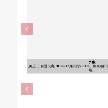
橫濱市立美丘小學(約850
公共汽車
和式房間
西式房間
外觀
客廳
客廳
客廳
廚房
廚房
廚房
廚房
洗臉
廁所
[廚房]收納被結實地確保的L型的組合廚房。因為櫃台
[約7.0張塌塌米西式房間/]大的床容易安置的面積的
[美丘3丁目透天房]2007年12月築的5SLDK。到東急
步行11分鐘。每天的上學時間，培養與朋友的交流的
[約19.4張塌塌米客廳/]在開放感覺溢出來的朝南的
[客廳]是生活的主要的空間和生活。在陽光從朝南的
[客廳]即使放稍大一點的沙發也是有舒適的面積。因
[廚房]櫃台被設立的廚房。吃早餐以及零食，一邊做
[廚房]是食器洗乾燥機被設置的組合廚房。能縮短要
[廚房]能作為烹調中的食材堆放處以及用餐的地方使
[浴室]不在氣候以及時間有關系，有浴室烘乾機的，
[盥洗台]具有有便於打扮的三面鏡的盥洗台。因為存
[廁所]洗手櫃台被在廁所設立。使用後，手洗，馬上
[和式房間]壁龕被在和式房間設立。有壁櫥的，能收
Maruetsu川崎宮前商店(約9
橫濱市立美丘中學(約340
客廳
客廳
廚房
門口
風景
陽台
風景
院子
院子
風景
風景
風景
風景
外觀
[陽台]露天浴池、有桑拿房的2樓陽台。因為正寬敞
[來自2樓陽台的風景]沒有在前面遮擋陽光的高的
[客廳]能舒適地渡過的寬敞的客廳。是被用柔軟
[廚房]存儲空間也被結實地確保。感覺清醒的收
[門口]門口正設有收納。能和感覺清醒整
[客廳]地板暖氣被設置。好像能從腳下
Lawson橫濱美丘4丁目商店(約
為花粉對策，也視為好東
小東西類以及化妝品
所以的時候可以使用
來自2樓陽台的風景
室可以靈活使用。
具的室內裝飾。
間好像到達。
步行12分鐘。
步行5分鐘。
好的客廳。
可以使用。
過的時間。
利的櫃台。
風景(傍晚)
風景(夜間)
風景(夜間)
外觀(夜間)
的時間。
鐘。
好。
服。
風景
院子
院子