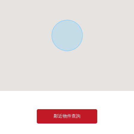
.6張塌塌米、約10.0張塌塌米)
鄰近物件查詢