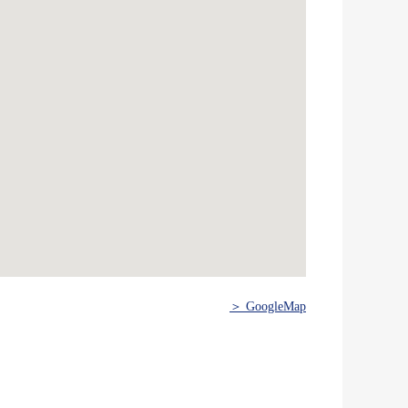
＞ GoogleMap