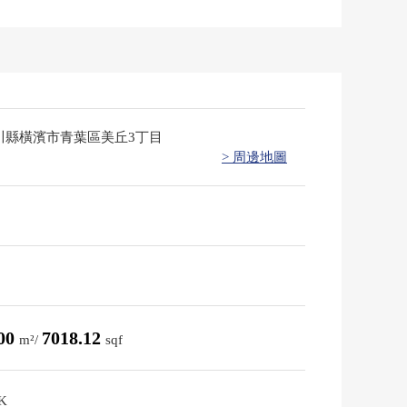
川縣橫濱市青葉區美丘3丁目
> 周邊地圖
.00
7018.12
m²/
sqf
K