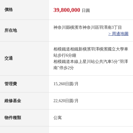
39,800,000
價格
日圓
神奈川縣橫濱市神奈川區羽澤南3丁目
所在地
> 周邊地圖
相模鐵道相鐵新橫濱羽澤橫濱國立大學車
站步行6分鐘
交通
相模鐵道本線上星川站公共汽車5分"羽澤
南"停歩2分
管理費
15,260日圆/月
維修基金
22,620日圆/月
物件種類
公寓