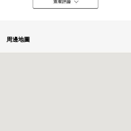
查看評論
▼特徴
・ 再開發通過車站前進，生活便利性良好
・ 6層樓地上的3樓部分，朝南
・ 為南、東採光房，陽光良好
・ 私人使用面積約89.76平方公尺3SLDK的房型
周邊地圖
・ 約17.6張塌塌米寬敞的LDK
・ 外壁瓷磚Mansion
▼周邊環境
・橫濱市立上星川小學步行6分鐘(約460m)
・ropia橫濱羽澤商店步行6分鐘(約420m)
・Create Ｓ·Ｄ羽澤橫濱國立大學站前店步行5分鐘(約370m)
■ 在找想要的家方面給予幫助的━━━━━・・・
房屋的詳細、需討論是如感興趣,歡迎請隨時聯繫我們。