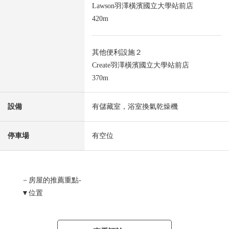
Lawson羽澤橫濱國立大學站前店
420m
其他便利設施２
Create羽澤橫濱國立大學站前店
370m
設備
有儲藏室，浴室換氣乾燥機
停車場
有空位
－房屋的推薦重點-
▼位置
・相模鐵道相鐵新橫濱線"羽澤橫濱國立大學車站"步行6分
鐘