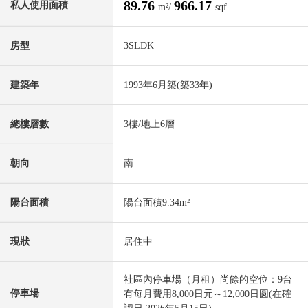
89.76
966.17
私人使用面積
m²/
sqf
房型
3SLDK
建築年
1993年6月築(築33年)
總樓層數
3樓/地上6層
朝向
南
陽台面積
陽台面積9.34m²
現狀
居住中
社區內停車場（月租）尚餘的空位：9台
停車場
有每月費用8,000日元～12,000日圆(在確