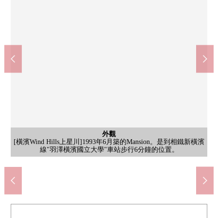
和式房間
[約6張塌塌米和式房間/]在多用途可以靈活使用孩子的娛樂場所以
橫濱市立保土谷中學(約1870m)
橫濱市立上星川小學(約460m)
公共汽車
西式房間
外觀
客廳
客廳
客廳
客廳
客廳
廚房
廚房
廚房
洗臉
廁所
室內
門口
[LDK]廚房，為獨立型，生活感難以發出，能防止客廳以及對餐廳
[客餐廳]關於朝南，是日中的亮的室內。在家族各位，舒適地可以
[客餐廳]是同各種各樣的味道的室內裝飾性格相合的簡單的裝修。
[客餐廳]鄰接的和式房間在家務空間以及午睡空間，飯後的舒適空
[廚房]能集中於烹調的獨立型。寬鬆的面積被確保，存儲空間也結
[廚房]在被上下設置的存儲空間，能和感覺清醒收藏烹調器具以及
[廚房]電磁爐被搭載。容易舉行保養，是廚房變得也難以到夏季炎
[浴室]浴室正設有衣架管子。因為能在浴室中曬洗的衣物所以在雨
[廁所]每天是舒適地可以使用的廁所。打掃用品以及衛生紙的保管
[走廊]不僅全居室而且，收藏也被在走廊準備，在防災用品以及季
步行6分鐘。低年級的孩子的上學的負擔是少的距離。另外，在學
步行24分鐘。為了能策劃義務教育9年的學習指導和生活指導的順
[約4.3張塌塌米西式房間/]因為有壁櫥所以被和感覺清醒房間裡整
[洗臉室]兼備設計性和收納力的盥洗台被采用。因為是大的1面鏡
[橫濱Wind Hills上星川]1993年6月築的Mansion。是到相鐵新橫濱
及午睡空間，客廳。有壁櫥的，能收藏床上用品、褥墊、季節東
[客餐廳]存儲空間被在客餐廳的一角設立。在食材以及飲料的存
[門口]門口正設有下足入。能和感覺清醒整理容易亂七八糟的門
Create羽澤橫濱國立大學站前店(約370m)
陽台
入口
[入口]在成熟穩重的調子有穩重的感的入口。遞交時期，請商談。
[陽台]曬衣架五金被配置的朝南的陽台。亮的陽光插進去。
利的連接加深中小學之間的聯合的小中連貫教育被推進。
線"羽澤橫濱國立大學"車站步行6分鐘的位置。
理。是容易在喜歡的味道安排的簡單的裝修。
校活動的情況下，監護人容易走路。
的日或者花粉的季節視為好東西。
貨，防災商品等的收納推薦。
可以享受喜歡的房間的建設。
間等的廣泛的用途可以使用。
節家電的收納可以靈活使用。
子所以也容易做外表檢查。
容易亂七八糟的小東西。
度過團聚的時間。
有有用的收納。
步行5分鐘。
的味漏掉。
實地具有。
熱的式樣。
西的衣服。
口。