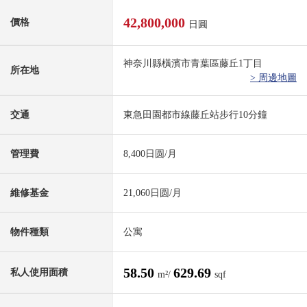
42,800,000
價格
日圓
神奈川縣橫濱市青葉區藤丘1丁目
所在地
> 周邊地圖
交通
東急田園都市線藤丘站步行10分鐘
管理費
8,400日圆/月
維修基金
21,060日圆/月
物件種類
公寓
58.50
629.69
私人使用面積
m²/
sqf