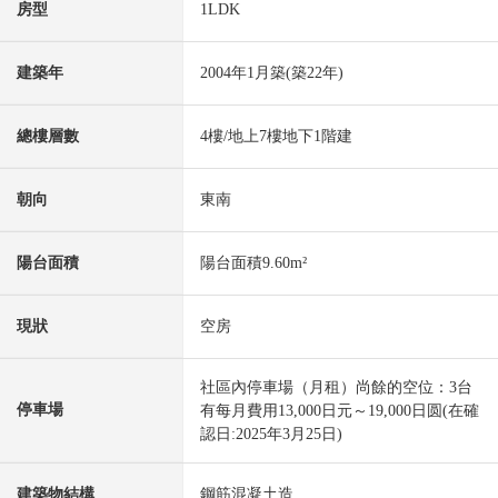
房型
1LDK
建築年
2004年1月築(築22年)
總樓層數
4樓/地上7樓地下1階建
朝向
東南
陽台面積
陽台面積9.60m²
現狀
空房
社區內停車場（月租）尚餘的空位：3台
停車場
有每月費用13,000日元～19,000日圆(在確
認日:2025年3月25日)
建築物結構
鋼筋混凝土造