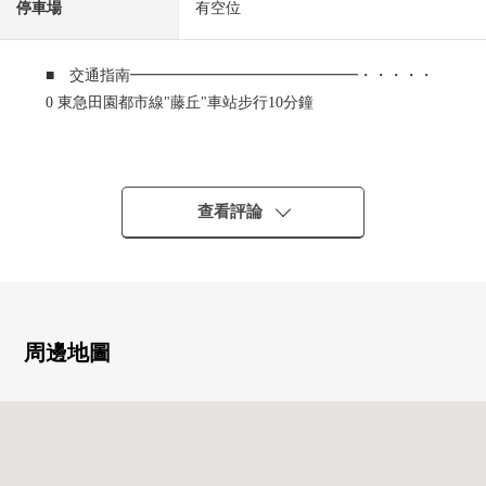
停車場
有空位
■ 交通指南━━━━━━━━━━━━━━━・・・・・
0 東急田園都市線"藤丘"車站步行10分鐘
■ 推薦重點━━━━━━━━━━━・・・・・
0 4樓部分、採光房
0 因為面向東南的所以日照、通風良好
查看評論
0 2004年1月築
0 約17.1張塌塌米LDK
0 家庭壁櫥豐富的存儲空間
0 浴室1418尺寸
0 寬敞的門口空白
周邊地圖
0 對各家各戶貯藏室有(使用費無償)
0 保持隱私的玄關空間
0 寵物飼養可(狗、2隻貓的/有細則)
0 能不論什麼時候收到行李的宅配保管櫃
0 2025年6月內部對講機交換