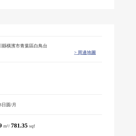
川縣橫濱市青葉區白鳥台
> 周邊地圖
63日圆/月
59
781.35
m²/
sqf