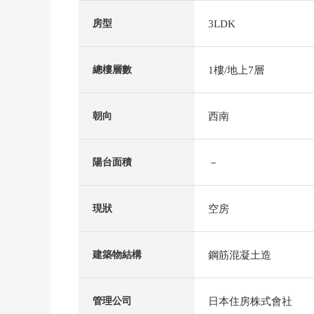
3LDK
房型
1樓/地上7層
總樓層數
西南
朝向
－
陽台面積
空房
現狀
鋼筋混凝土造
建築物結構
日本住房株式會社
管理公司