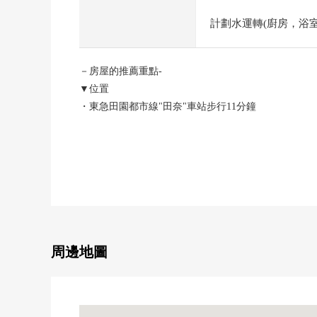
計劃水運轉(廚房，浴室，
－房屋的推薦重點-
▼位置
・東急田園都市線"田奈"車站步行11分鐘
・JR橫濱線"十日市場"車站步行14分鐘
・東急田園都市線"青葉台"車站步行19分鐘
・能使用2線路3車站
▼房間的特徴
・2026年3月翻新實施已經的房屋
・私人使用面積72.59平方公尺的3LDK
・陽光關於朝南西良好
周邊地圖
・專用院子19.18平方公尺的
▼翻新內容(2026年3月實施)