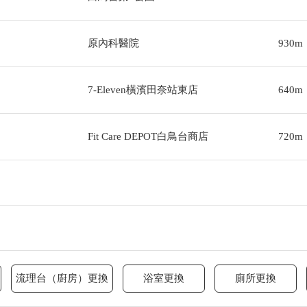
原內科醫院
930m
7-Eleven橫濱田奈站東店
640m
Fit Care DEPOT白鳥台商店
720m
流理台（廚房）更換
浴室更換
廁所更換