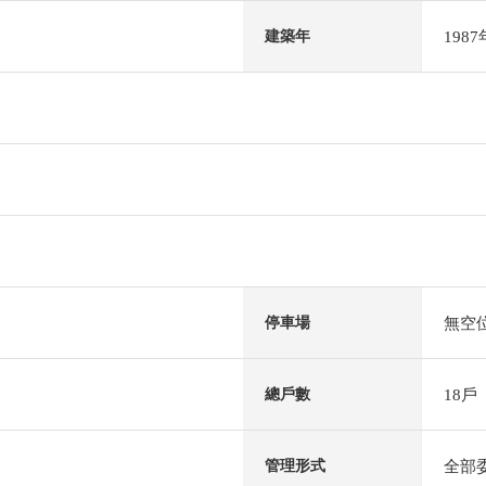
198
建築年
無空
停車場
18戶
總戶數
全部
管理形式