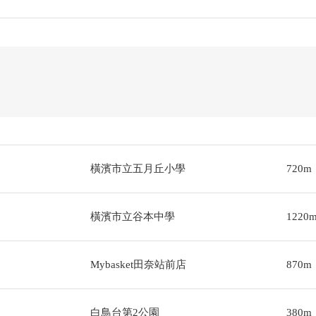
橫濱市立五月丘小學
720m
橫濱市立谷本中學
1220
Mybasket田奈站前店
870m
白鳥台第2公園
380m