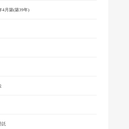
7年4月築(築39年)
位
委託