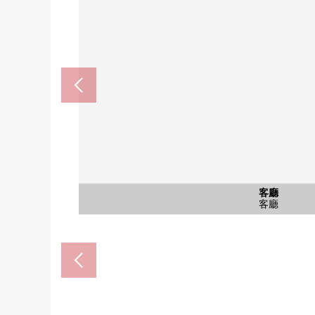
公共汽車
西式房間
西式房間
西式房間
西式房間
西式房間
西式房間
其他內省
其他當地
停車場
客廳
外觀
客廳
客廳
客廳
廚房
洗臉
洗臉
廁所
院子
院子
門口
門口
門口
收納
入口
入口
入口
外觀
Fit Care DEPOT白鳥台商店(
LIFE綠葉白鳥台商店(約61
Mybasket田奈站前店(約87
橫濱市立五月丘小學(約72
橫濱市立谷本中學(約1220
白鳥台第2公園(約380m
4.2張塌塌米西式房間
4.2張塌塌米西式房間
5.6張塌塌米西式房間
5.6張塌塌米西式房間
6.1張塌塌米西式房間
6.1張塌塌米西式房間
原內科醫院(約930m)
門口脫下的鞋收納
腳踏車停放處
理智的區域
公共汽車
專用院子
專用院子
南側入口
北側入口
停車場
客廳
外觀
客廳
客廳
客廳
廚房
洗臉
洗臉
廁所
門口
門口
門口
南側
外觀