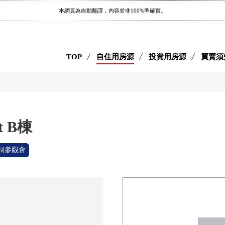
本網頁為自動翻譯，內容並非100%準確實。
TOP
自住用房源
投資用房源
買賣須
t B棟
制參觀會