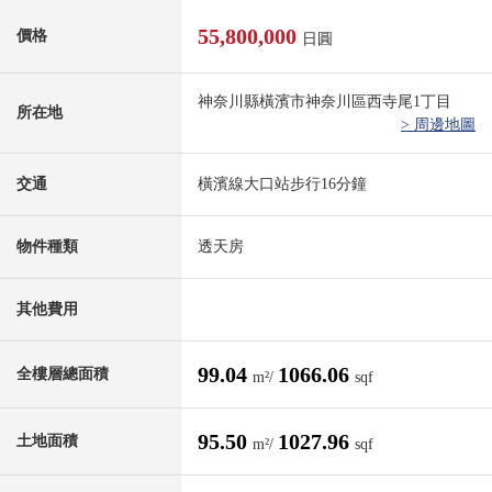
55,800,000
價格
日圓
神奈川縣橫濱市神奈川區西寺尾1丁目
所在地
> 周邊地圖
交通
橫濱線大口站步行16分鐘
物件種類
透天房
其他費用
99.04
1066.06
全樓層總面積
m²/
sqf
95.50
1027.96
土地面積
m²/
sqf