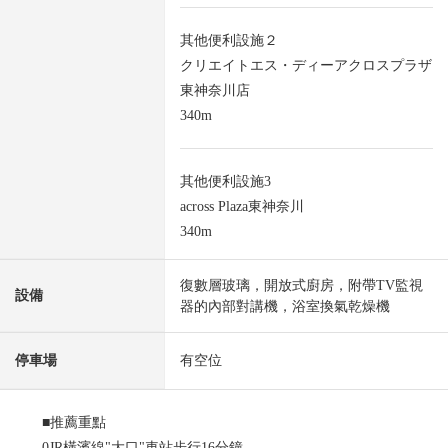
其他便利設施２
クリエイトエス・ディーアクロスプラザ
東神奈川店
340m
其他便利設施3
across Plaza東神奈川
340m
復數層玻璃，開放式廚房，附帶TV監視
設備
器的內部對講機，浴室換氣乾燥機
停車場
有空位
■推薦重點
0JR橫濱線"大口"車站步行16分鐘