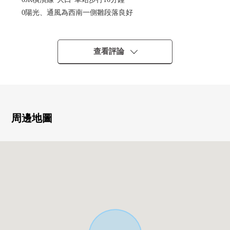
0陽光、通風為西南一側雛段落良好
0約19.9張塌塌米LDK有開放感覺
0家族的交流有進展的生活INN樓梯
0有凈水器、洗碗機的組合廚房
查看評論
0同時地便於烹調的3份爐子
0也有浴室烘乾機的到雨的日不用擔心洗衣
0有2個地方廁所
0收納豐富
0有汽車空間1台分鐘(出自車型的)
周邊地圖
0橫濱市立西寺尾第2小學位於步行5分鐘的範圍以內，是也
在孩子的上學放心的位置
0便於超市以及便利店，公園等的生活的設施在周圍充實
■ 比負責人━━━━━━━━━━━━━━━・・・・・
◇也把周圍房屋合起來，不僅周邊環境以及設施的向導
而且，能介紹。