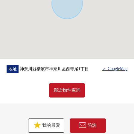
另外，購買時的各項費用，住宅貸款(月的償還例)，
因為也接受資金計劃的需討論所以，
當有了興趣的時候，在下方，
請比"諮商"或者"預約參觀"更詢問。
因為也受理在電話的需討論所以，
[三井Rehouse菊名Center]0120-045-031
madeo輕鬆，并且請詢問。
＞ GoogleMap
地址
神奈川縣橫濱市神奈川區西寺尾1丁目
鄰近物件查詢
我的最愛
諮詢