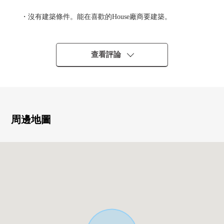
・沒有建築條件。能在喜歡的House廠商要建築。
・土地面積185.25平方公尺(約56.03坪)
・前面道路是北側約6.0m的公路
・接道間口，有約9.3m，也能討論復數的台階份的停車場
查看評論
設置
・為現狀更地，計劃決定後能順利轉移到建築
[對對真貨件在討論自由設計住宅建築的顧客]
"最好在哪裡的建築公司、廠商"建造吧
周邊地圖
"想做搬家對真貨件，但是是否現住房的出售是以前購買是
以前嗎？"
"想把握擁有房地產的行情"
是否"剩下自己的家的住宅貸款，但是移動到可能"有各種各
樣的煩惱吧。
根據顧客的情形合計，支援。
請在免付費專線無論什麼命令房地產的出售的諮商。
(因為有不能夠辦理的居住地所以請諒解)