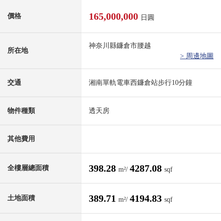
165,000,000
價格
日圓
神奈川縣鐮倉市腰越
所在地
> 周邊地圖
交通
湘南單軌電車西鐮倉站步行10分鐘
物件種類
透天房
其他費用
398.28
4287.08
全樓層總面積
m²/
sqf
389.71
4194.83
土地面積
m²/
sqf