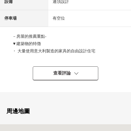
設備
通頂設計
停車場
有空位
－房屋的推薦重點-
▼建築物的特徴
・ 大量使用意大利製造的家具的自由設計住宅
・ 園藝或者家庭菜園能享受的大的院子
・ 從屬於2份的內裝車庫(出自2台分鐘車型的)
・ 在南側角地，光照良好
查看評論
▼房間的特徴
・ 約38張塌塌米寬敞的生活
・ 有通頂設計的開放感覺溢出來的客廳
・ 有舒適的約10張塌塌米和式房間
・ 從客廳和房間，溢出來的裡院能希望綠
周邊地圖
・ 從屬於約5.3張塌塌米房間
・ 能從2樓看被感到四季機會的鐮倉廣町綠地