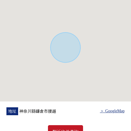
▼設備
・ 附帶電梯
・ 味難以在房間指出的獨立型廚房
・ 附帶保養作為簡單的電磁爐
・ 1,2樓合計4個地方有廁所
・ 在1,2樓分別有浴室
・ 能收藏重要的衣服的嵌入式衣櫃
・ 面向朝南的陽台的亮的西式房間
・ 從屬於儲藏室，并且能為收納豐富有效活用各居室的居
住空間的5LDK+S*3
■ 在找想要的家方面給予幫助的━━━━・・・
房屋的詳細、需討論是如感興趣,歡迎請隨時聯繫我們。
＞ GoogleMap
地址
神奈川縣鐮倉市腰越