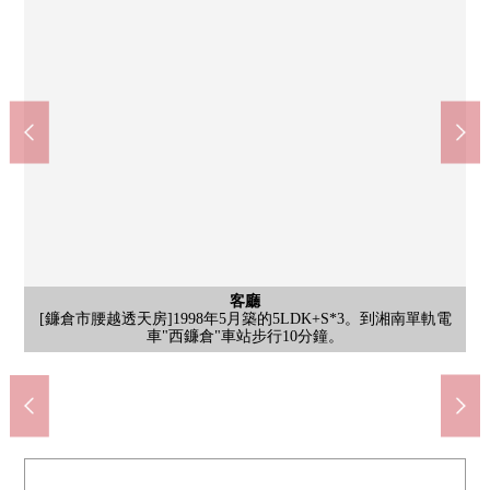
７－ＥＬＥＶＥｎ鐮倉津西店(約800m)
公共汽車
公共汽車
停車場
客廳
院子
外觀
客廳
客廳
室內
客廳
客廳
院子
室內
室內
門口
院子
廚房
外觀
[中庭]在中庭，培養蔬菜或者花。因為從LDK的窗看得見風景所以
[中庭]裡院每天是感到綠的安慰的空間。在遠隔工作中的休息，也
[當地外觀照片]因為位於第一類低層住宅專用區所以高的建築物難
[客廳]是在家族各位舒適地可以度過的生活。即使放稍大一點的沙
[客廳]面向光把從大的窗插進去的裡院的客廳。是明亮地舒服的住
[客廳]是陽光把從許多窗插進去的亮的住空間。在家族各位舒適地
[客廳]因為是作為天然的味道的裝修所以好像能享受家具的室內裝
[客廳上部樓梯井部分]發揮屋頂型的樓梯井加上開放感覺。是像度
[門口]因為存儲空間被設立所以能夠在一下子切，整理的門口迎接
[廚房]電磁爐被搭載。容易舉行保養，是廚房變得也難以到夏季炎
[1樓浴室]由於1日的疲勞是癒以及做的浴室。支援開始的扶手被對
[當地外觀照片]也使周邊環境相協調，介紹吧。請一定在當地確認
[房間]陽光把從中庭插進去的亮的空間。2面采光被確保，舒展地
[2樓浴室]因為在浴室，窗被設立不僅包含所以而且換氣也能夠選
步行10分鐘。24小時營業，酒類、香煙的處理有。為停車場被設
[車庫]具有2份的車庫(依靠車型)。不濕掉而好像也能進出雨的太
[客廳上部樓梯井部分]上部是一部分樓梯井。更明亮地顯示出室
[中庭]有開放感覺的裡院被設立。好像給予家族的每天的生活安
[鐮倉市腰越透天房]1998年5月築的5LDK+S*3。到湘南單軌電
含有前面道路的外觀
院子
[中庭]悠閒自在地可以度過寬鬆的咖啡廳時間放折疊椅。
以將來建起來，居住環境容易被保持。
湘南藥品Rapport西鐮倉商店(約800m)
內，能讓空間全體有間接gario。
鐮倉市立西鐮倉小學(約1200m)
鐮倉市立手廣中學校(約1400m)
車"西鐮倉"車站步行10分鐘。
suzukiya西鐮倉商店(約850m)
假酒店那樣的優質的空間。
業務超市津西店(約900m)
被綠治療的生活實現。
立也可以坐車的訪問。
含有前面道路的外觀
實際的居住環境。
2個地方設置。
發也很充裕。
可以度過。
可以度過。
熱的式樣。
自然光。
推薦。
空間。
客人。
陽。
飾。
慰。