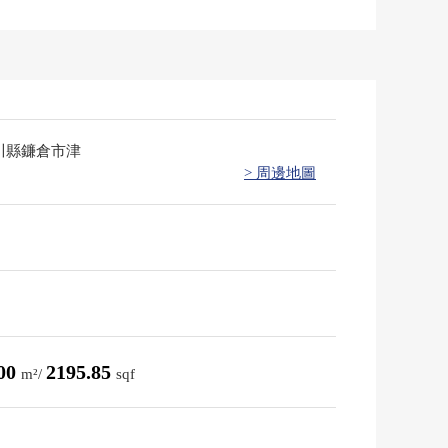
川縣鐮倉市津
> 周邊地圖
.00
2195.85
m²/
sqf