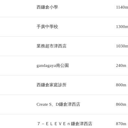
西鐮倉小學
1140
手廣中學校
1300
業務超市津西店
1030
gandagaya南公園
240m
西鐮倉家庭診所
800m
Create S、D鐮倉津西店
860m
７－ＥＬＥＶＥｎ鐮倉津西店
870m