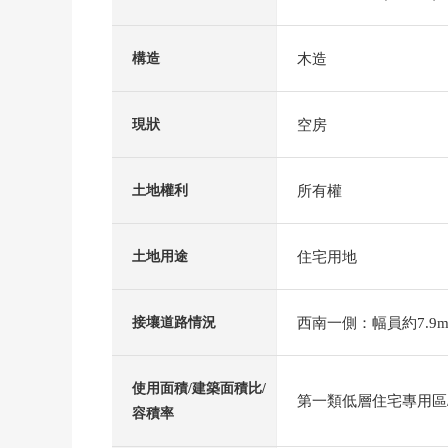
木造
構造
空房
現狀
所有權
土地權利
住宅用地
土地用途
西南一側：幅員約7.9m
接壤道路情況
使用面積/建築面積比/
第一類低層住宅專用區/4
容積率