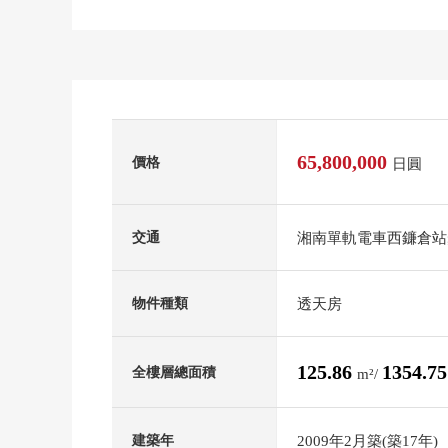
65,800,000
價格
日圓
湘南單軌電車西鐮倉站
交通
透天房
物件種類
125.86
1354.7
全樓層總面積
m²/
2009年2月築(築17年)
建築年