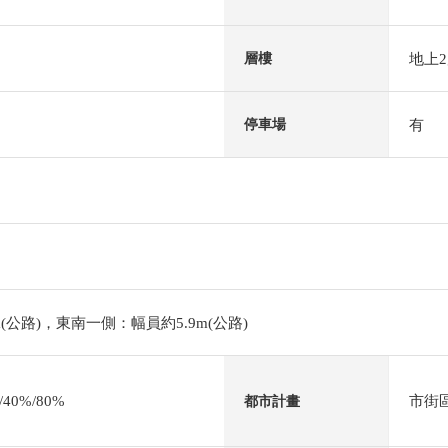
地上
層樓
有
停車場
(公路)，東南一側：幅員約5.9m(公路)
0%/80%
市街
都市計畫