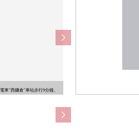
60m)
0m)
m)
m)
)
)
除了醫藥品以外，有化妝品、冷凍食品
e以及盤子下邊有收納，對儲藏洗臉
以及洗滌劑能儲藏的存儲空間和獨立
指南是獨立的高的房間。也慎重可以
裝飾季節的花或者裝飾品，好像能給
的西式房間。因為是朝南西所以光插
色的壁面圍住的房間。能做自己喜好
衣服、包。有效地可以靈活使用住空
及兒童起居室，愛好的空間等的生活
.9m，東南一側約5.9m(一起，
地板和明亮地簡單的裝修。可以享受喜歡的
停車場所以便於大量購買以及雨的日的
豐富的物品籌集支持每天的餐桌。
在用突發身體不好了的時候，比較
的基礎增強體力連通，健壯，并且
樓梯被采用。互相見面的機會增加，是
從屬於櫃台所以能順利進行用餐的
櫥，感覺清醒的收納能要烹調家電
高的建築物難以將來建起來，居住
至自行車以及嬰兒車好像能順利行
氣氛。因為有窗可以勤快的換氣所
，上課、儀式的樣子被有照片的介
DK。在陽光從朝南西的窗灌的亮的空
看得見風景所以被綠治療的生活實
的開放性的位置。同周邊環境相適
870m)
0m)
所。因為窗被設立所以可以換氣。
軌電車"西鐮倉"車站步行9分鐘。
。有停車場，可以坐車的訪問。
能讓空間全體有間接gario。
立。富裕的綠是安慰的空間。
火(季節、依據天氣好壞)。
以用信用卡以及電子貨幣支付。
展的生活實現。請隨便詢問。
有閣樓，充分收藏衣服、包。
，好像洗的衣物好好乾。
像能把車順利拿進拿出。
可以使用。
房間。
間。
用。
00。
。
。
。