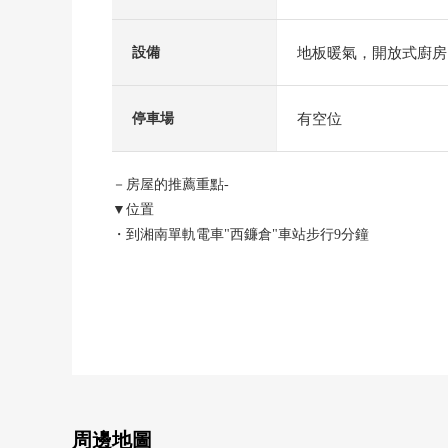
地板暖氣，開放式廚房
設備
有空位
停車場
－房屋的推薦重點-
▼位置
・到湘南單軌電車"西鐮倉"車站步行9分鐘
・新鐮倉山開發商地方內
▼建築物的特徴
・古河林業施工的拘泥的自由設計住宅
・在東南、西南角地有開放感覺
・陽光在南側道路良好
・前面道路是有舒適的幅員約7.9m
・有汽車空間2台分鐘(出自車型的)
周邊地圖