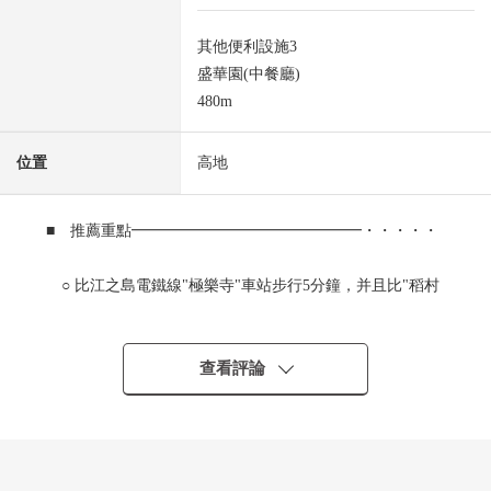
其他便利設施3
盛華園(中餐廳)
480m
位置
高地
■ 推薦重點━━━━━━━━━━━━━━━・・・・・
○ 比江之島電鐵線"極樂寺"車站步行5分鐘，并且比"稻村
崎"車站步行8分鐘的位置
○ 在用地，有舒適的約66.7坪
○ 充滿歷史和文化，自然的魅力的"古都鐮倉"
查看評論
○ 風景為高地良好
○ 居住環境為閒靜的住宅區良好
○ 因為在建築包含條件土地，沒有所以能在喜歡的House
廠商要討論。