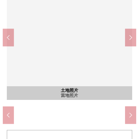
７－ＥＬＥＶＥｎ鐮倉稻村崎商店(約680m)
鐮倉海濱公園稻村崎地區(約780m)
鐮倉市立稻村ケ崎小學(約620m)
土地照片
土地照片
土地照片
土地照片
其他當地
土地照片
風景
能看到江之島、富士山的公園(季節、依據天氣好壞)。
當地照片(作為停車位可以使用。)(出自車型的))
鐮倉市立御成中學(約2500m)
鐮倉稻村崎郵局(約580m)
今市菜市場(約620m)
極樂寺(約460m)
來自當地的風景
步行8分鐘
步行9分鐘
當地照片
當地照片
當地照片
共用過道
路徑