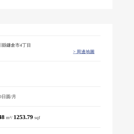
川縣鐮倉市4丁目
> 周邊地圖
00日圆/月
.48
1253.79
m²/
sqf