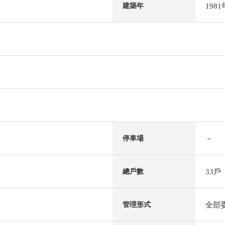
198
建築年
－
停車場
33戶
總戶數
全部
管理形式