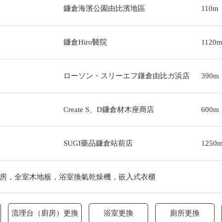
鐮倉海濱公園由比濱地區
110m
鐮倉Hiro醫院
1120
ローソン・スリーエフ鎌倉由比ガ浜店
390m
Create S、D鐮倉材木座商店
600m
SUGI藥品鐮倉站前店
1250
房，全室木地板，浴室換氣乾燥機，嵌入式衣櫃
流理台（廚房）更換
浴室更換
廁所更換