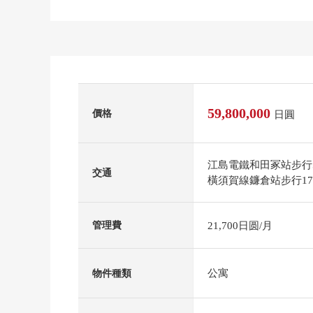
59,800,000
價格
日圓
江島電鐵和田冢站步行
交通
橫須賀線鐮倉站步行1
21,700日圆/月
管理費
公寓
物件種類