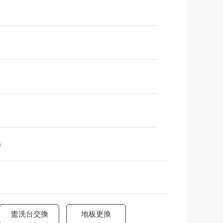
m
m
盥洗台交換
地板更換