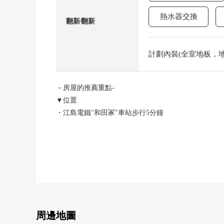
熱水器交換
翻新⁄翻新
計劃內裝(全室地板，地板
－房屋的推薦重點-
▼位置
・江島電鐵"和田冢"車站步行5分鐘
橫須賀線"鐮倉"車站步行17分鐘
能利用2線路
・到由比濱海水浴場步行3分鐘(約190m)
▼房間的特徴
・所有房間地板的5LDK+2WIC
・面臨各室窗，通風良好
周邊地圖