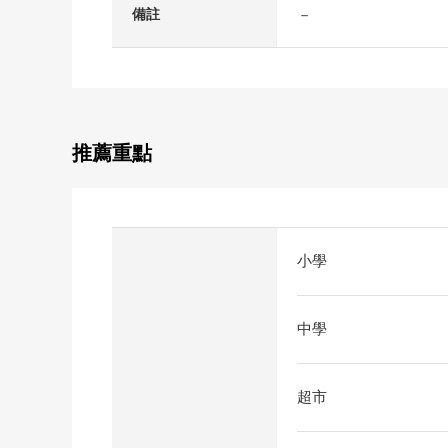
－
備註
推薦重點
小學
中學
超市