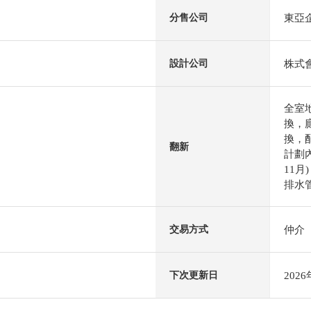
東亞
分售公司
株式
設計公司
全室
換，
換，
翻新
計劃內
11
排水管
仲介
交易方式
202
下次更新日