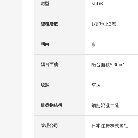
5LDK
房型
1樓/地上3層
總樓層數
東
朝向
陽台面積5.90m²
陽台面積
空房
現狀
鋼筋混凝土造
建築物結構
日本住房株式會社
管理公司