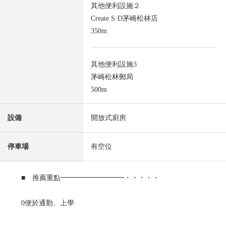
其他便利設施２
Create S·D茅崎松林店
350m
其他便利設施3
茅崎松林郵局
500m
設備
開放式廚房
停車場
有空位
■ 推薦重點━━━━━━━━━・・・・・
0便於通勤、上學
能使用JR東海道線"茅崎站""辻堂站"的2車站