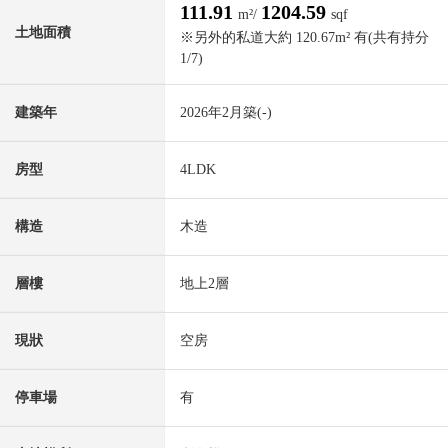
111.91
1204.59
m²/
sqf
土地面積
※另外的私道大約 120.67m² 有(共有持分
1/7)
建築年
2026年2月築(-)
房型
4LDK
構造
木造
層樓
地上2層
現狀
空房
停車場
有