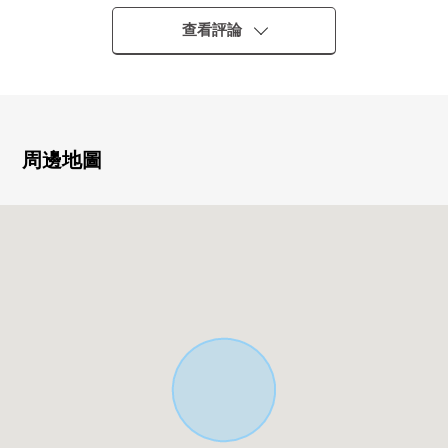
0全10棟的新建房屋分塊出售的土地
0在角地開放性的車庫放進去輕鬆
查看評論
0LDK是寬敞的約19.5張塌塌米
0洗手間有WIC，便於亞麻布類的收藏
0水周圍的流跡線能好好減輕家務的負擔
○有全居室存儲空間
周邊地圖
0光照、通風在適合南面的寬大的陽台良好
○是小心對待隱私的房型
0步行10分鐘的範圍以內有中小學、購物設施、郵局，生活
的便利性是高的位置
■ 比負責人━━━━━━━━━━━━・・・・・
也把周圍房屋合起來，不僅周邊環境以及設施的向導而
且，能介紹。另外，因為也接受資金計劃的需討論所以請
隨便詢問購買時的各項費用，住宅貸款(月的償還例)！