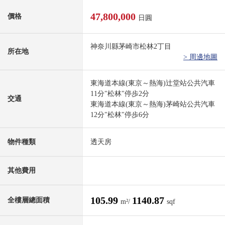
47,800,000
價格
日圓
神奈川縣茅崎市松林2丁目
所在地
> 周邊地圖
東海道本線(東京～熱海)辻堂站公共汽車
11分"松林"停歩2分
交通
東海道本線(東京～熱海)茅崎站公共汽車
12分"松林"停歩6分
物件種類
透天房
其他費用
105.99
1140.87
全樓層總面積
m²/
sqf