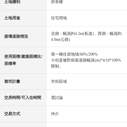
土地權利
所有權
土地用途
住宅用地
北側：幅員約4.2m(私道)，西側：幅員約
接壤道路情況
4.0m(公路)
第一種住居地域/60%/200%
使用面積/建築面積比/
※但是被對前面道路幅員(m)*4/10*100%
容積率
限制。
都市計畫
市街區域
交房時間/可入住時間
需討論
交易方式
仲介